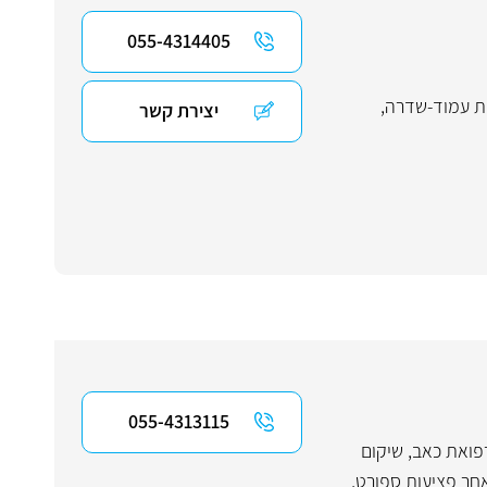
055-4314405
ות עמוד-שדרה
,
יצירת קשר
055-4313115
פואת כאב
,
שיקום
חר פציעות ספורט
,