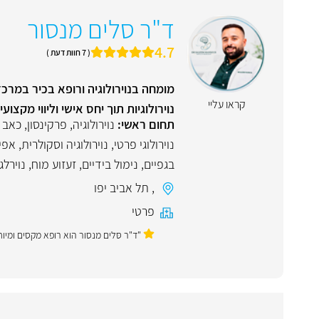
ד"ר סלים מנסור
4.7
( 7 חוות דעת )
מומחה בנוירולוגיה ורופא בכיר במר
קראו עליי
נוירולוגיות תוך יחס אישי וליווי מקצועי
תחום ראשי:
נוירולוגיה
,
פרקינסון
,
כאב 
נוירולוגי פרטי
,
נוירולוגיה וסקולרית
,
אפי
בגפיים
,
נימול בידיים
,
זעזוע מוח
,
נוירלג
,
תל אביב יפו
פרטי
"ד"ר סּלים מנסור הוא רופא מקסים ומיו