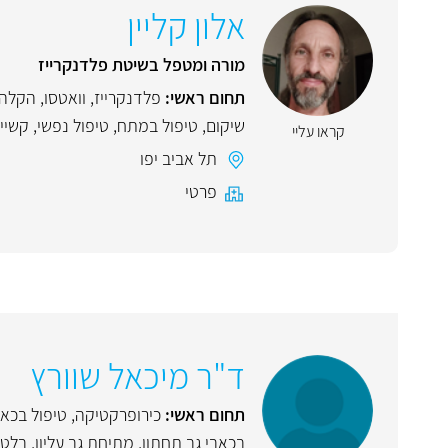
אלון קליין
מורה ומטפל בשיטת פלדנקרייז
תחום ראשי:
פלדנקרייז
,
וואטסו
,
הקלה 
שיקום
,
טיפול במתח
,
טיפול נפשי
,
קשיי 
קראו עליי
תל אביב יפו
פרטי
ד"ר מיכאל שוורץ
תחום ראשי:
כירופרקטיקה
,
טיפול בכא
בכאבי גב תחתון
,
מתיחת גב עליון
,
בלט 