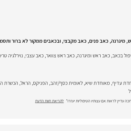
ש, מיגרנה, כאב פנים, כאב מקבצי, ובכאבים ממקור לא ברור ותסמי
פול בכאב
,
כאב ראש ומיגרנה
,
כאב ראש צוואר
,
כאב עצבי
,
נוירלגיה טרי
דת עדיף
,
מאוחדת שיא
,
לאומית כסף/זהב
,
הפניקס
,
הראל
,
הכשרת הי
ל
כה עדיין לראות אם עצותיו הטיפוליות יעזרו"
לקריאת חוות הדעת