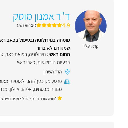
ד"ר אמנון מוסק
4.9
( 24 חוות דעת )
מומחה בנוירולוגיה ובטיפול בכאב רא
קראו עליי
שמקורם לא ברור
תחום ראשי:
נוירולוגיה
,
רפואת כאב
,
טי
בבעיות נוירולוגיות
,
כאבי ראש
הוד השרון
פרטי
,
מגן כסף/זהב
,
לאומית
,
מאוח
מנורה מבטחים
,
אליהו
,
איילון
,
מגד
"חוויה טובה.הרופא סבלני אדיב ונעים.מח