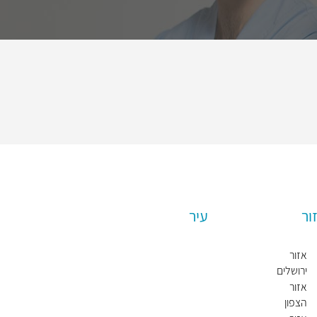
ור
עיר
אזור
ת
ירושלים
ל
א
אזור
ב
הצפון