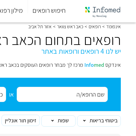
חיפוש רופאים
מילון רפוא
סוף
אינפומד
>
רופאים
>
כאב ראש צוואר
>
אזור תל אביב
התפריט
הראשי.
רופאים בתחום הכאב רא
יש לנו 4 רופאים ורופאות באתר
אינדקס
med
Info
מרכז לך מבחר רופאים העוסקים בכאב ראש 
או
ביטוחי בריאות
שפות
זימון תור אונליין