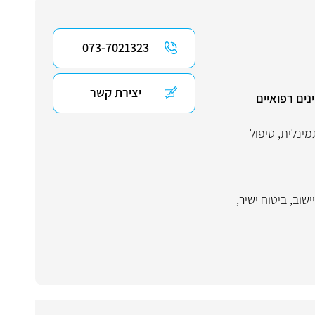
073-7021323
יצירת קשר
נים רפואיים
גמינלית
,
טיפול
ישוב
,
ביטוח ישיר
,