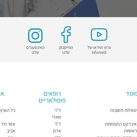
ערוץ הוידאו של
הפייסבוק
האינסטגרם
Infomed
שלנו
שלנו
פומד
רופאים
אז
פופולאריים
שאלות תשובות
ד"ר
כל הארץ
שאדי
חאיכ
אינדקס התמחויות
ד"ר
אזור תל
ראשיות
אדם
אביב