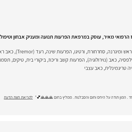
כז הרפואי מאיר, עוסק במרפאת הפרעות תנועה ומעניק אבחון וטיפ
ראש ומיגרנה
,
סחרחורת
,
ורטיגו
,
הפרעות שינה
,
רעד (Tremor)
,
כאב רא
לפסיה
,
כאב (נוירולוגיה)
,
הפרעות קשב וריכוז
,
ביקורי בית
,
טיקים
,
תסמונ
יה טריגמינלית
,
כאב עצבי
חד . המון תודה על היחס וחום והסבלנות . ממליץ בחום 🙏🙏🙏💕"
לקריאת חוות הדעת