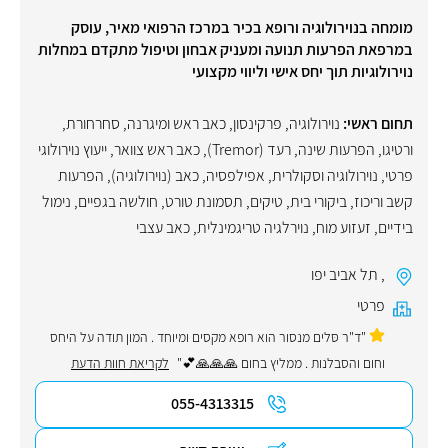
מומחה בנוירולוגיה ורופא בכיר במרכז הרפואי מאיר, עוסק
במרפאת הפרעות תנועה ומעניק אבחון וטיפול מתקדם במחלות
נוירולוגיות תוך יחס אישי וליווי מקצועי
תחום ראשי:
נוירולוגיה
,
פרקינסון
,
כאב ראש ומיגרנה
,
סחרחורת
,
ורטיגו
,
הפרעות שינה
,
רעד (Tremor)
,
כאב ראש צוואר
,
ייעוץ נוירולוגי
פרטי
,
נוירולוגיה וסקולרית
,
אפילפסיה
,
כאב (נוירולוגיה)
,
הפרעות
קשב וריכוז
,
ביקורי בית
,
טיקים
,
תסמונת טורט
,
חולשה בגפיים
,
נימול
בידיים
,
זעזוע מוח
,
נוירלגיה טריגמינלית
,
כאב עצבי
,
תל אביב יפו
פרטי
"ד"ר סּלים מנסור הוא רופא מקסים ומיוחד . המון תודה על היחס
וחום והסבלנות . ממליץ בחום 🙏🙏🙏💕"
לקריאת חוות הדעת
055-4313315