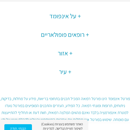
על אינפומד
רופאים פופולאריים
אזור
עיר
פורטל אינפומד הינו פורטל רפואה המכיל תכנים בתחומי בריאות, מידע על מחלות, בדיקות,
ניתוחים, תרופות ומונחי רפואה. כל המידע, העזרים והתכנים המופיעים בפורטל נועדו
למטרת אינפורמציה בלבד ואינם מהווים המלצה רפואית, חוות דעת או תחליף להתייעצות
עם מומחה. שימוש בפורטל אינו מחליף את אחריות המשתמש והגולש לקבלת ייעוץ על ידי
האתר משתמש בעוגיות (Cookies)
גורם רפואי מוסמך ובכפוף לתנאי השימוש בפורטל.
לשיפור חוויית הגלישה.
למדיניות
הבנתי, תודה