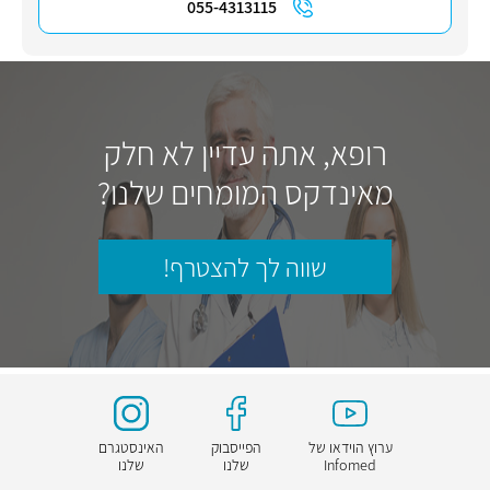
055-4313115
רופא, אתה עדיין לא חלק
מאינדקס המומחים שלנו?
שווה לך להצטרף!
ערוץ הוידאו של
הפייסבוק
האינסטגרם
Infomed
שלנו
שלנו