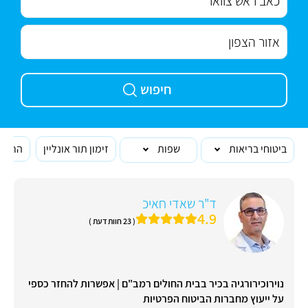
חיפוש
ביטוחי בריאות
שפות
זימון תור אונליין
הרופא
ד"ר שאדי חאיכ
4.9
( 23 חוות דעת )
נוירוכירורגיה בכיר בבית החולים רמב"ם | אפשרות להחזר כספי
על ייעוץ מחברות הביטוח הפרטיות