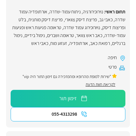
תחום ראשי:
נוירוכירורגיה
,
ניתוח עמוד-שדרה
,
אורתופדיה עמוד
שדרה
,
כאבי גב
,
פריצת דיסק צווארי
,
פריצת דיסק מותנית
,
בלט
ופריצות דיסק
,
נויורוכירוג עמוד שדרה
,
טראומה פגיעות ראש ופגיעות
עמוד-שדרה
,
כאב ראש צוואר
,
טראומה ושברים
,
נימול בידיים
,
נימול
ברגליים
,
רפואת כאב
,
אורתופדיה
,
זעזוע מוח
,
כאבי ראש
חיפה
פרטי
"שירות למופת מהרופא ומהמזכירה גם זימון התור היה vip"
לקריאת חוות הדעת
זימון תור
055-4313298