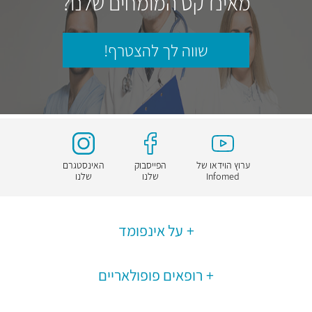
מאינדקס המומחים שלנו?
שווה לך להצטרף!
ערוץ הוידאו של
הפייסבוק
האינסטגרם
Infomed
שלנו
שלנו
על אינפומד
רופאים פופולאריים