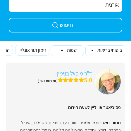
חיפוש
ביטוחי בריאות
שפות
זימון תור אונליין
הרופא
ד"ר מיכאל בנימין
5.0
( 20 חוות דעת )
פסיכיאטר און ליין לשעת חירום
תחום ראשי:
פסיכיאטריה
,
חוות דעת רפואית-משפטית
,
טיפול
בחרדה
,
דיכאון וחרדה
,
פסיכולוגיה קלינית
,
טיפול בסכיזופרניה
,