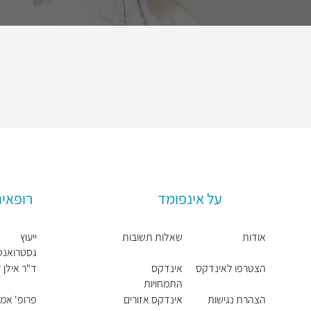
על אינפומד
רופאים
אודות
שאלות תשובות
ייעוץ
גסטרואנטר
ג בשיחת ו
הצטרפו לאינדקס
אינדקס
ד"ר אילן 
התמחויות
ראשיות
הצהרת נגישות
אינדקס אזורים
פרופ' אמי