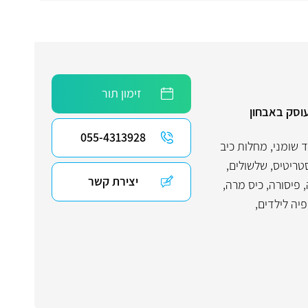
זימון תור
עוסק באבחון
055-4313928
 שומני
,
מחלות כיב
טריטיס
,
שלשולים
,
יצירת קשר
,
פיסורה
,
כיס מרה
,
פיה לילדים
,