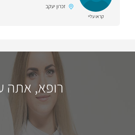
זכרון יעקב
קראו עליי
רופא, אתה ע