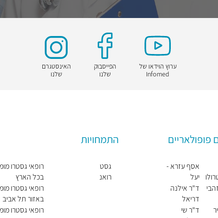
ערוץ הוידאו של
הפייסבוק
האינסטגרם
Infomed
שלנו
שלנו
 פופולאריים
התמחויות
אסף עזרא -
גסט
רופאי גסטרו מומ
ולו
יעל
רואנ
בכל הארץ
ידאו
טרול
זהבי
ד"ר אילנה
רופאי גסטרו מומ
וגיה
דריאל
באזור תל אביב
כללי
ר
ד"ר שי
רופאי גסטרו מומ