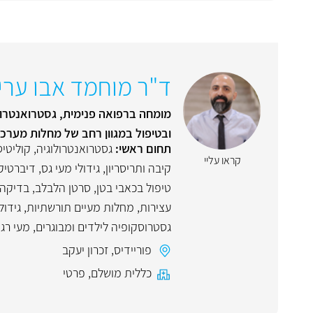
ד"ר מוחמד אבו ערי
מומחה ברפואה פנימית, גסטרואנטרולו
ובטיפול במגוון רחב של מחלות מערכ
תחום ראשי:
גסטרואנטרולוגיה
,
קוליטיס
קראו עליי
קיבה ותריסריון
,
גידולי מעי גס
,
דיברטיק
טיפול בכאבי בטן
,
סרטן הלבלב
,
בדיקה א
עצירות
,
מחלות מעיים תורשתיות
,
גידול
גסטרוסקופיה לילדים ומבוגרים
,
מעי רגי
פוריידיס
,
זכרון יעקב
כללית מושלם
,
פרטי