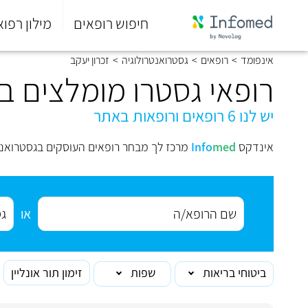
חיפוש רופאים
מילון רפוא
סוף
אינפומד
>
רופאים
>
גסטרואנטרולוגיה
>
זכרון יעקב
התפריט
הראשי.
רופאי גסטרו מומלצים בז
יש לנו 6 רופאים ורופאות באתר
אינדקס
med
Info
מרכז לך מבחר רופאים העוסקים בגסטרואנטר
או
ביטוחי בריאות
שפות
זימון תור אונליין