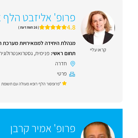
פרופ' אליזבט הלף א
4.8
( 16 חוות דעת )
מנהלת היחידה לממאירויות מערכת העי
קראו עליי
תחום ראשי:
פנימית
,
גסטרואנטרולוגיה
חדרה
פרטי
"פרופסור הלף רופא מעולה עם תשומת לב
פרופ' אמיר קרבן