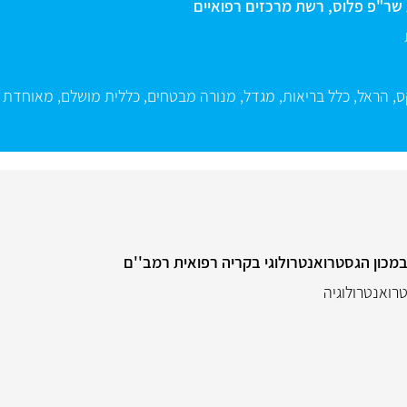
שר"פ פלוס, רשת מרכזים רפואיים
ס
,
הראל
,
כלל בריאות
,
מגדל
,
מנורה מבטחים
,
כללית מושלם
,
מאוחדת 
במכון הגסטרואנטרולוגי בקריה רפואית רמב''ם
טרואנטרולוגיה