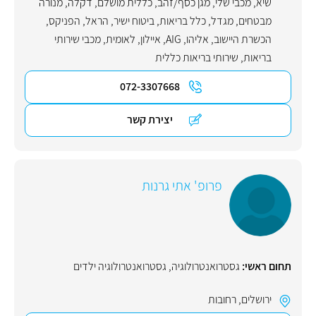
שיא
,
מכבי שלי
,
מגן כסף/זהב
,
כללית מושלם
,
דקלה
,
מנורה
מבטחים
,
מגדל
,
כלל בריאות
,
ביטוח ישיר
,
הראל
,
הפניקס
,
הכשרת היישוב
,
אליהו
,
AIG
,
איילון
,
לאומית
,
מכבי שירותי
בריאות
,
שירותי בריאות כללית
072-3307668
יצירת קשר
פרופ' אתי גרנות
תחום ראשי:
גסטרואנטרולוגיה
,
גסטרואנטרולוגיה ילדים
ירושלים
,
רחובות