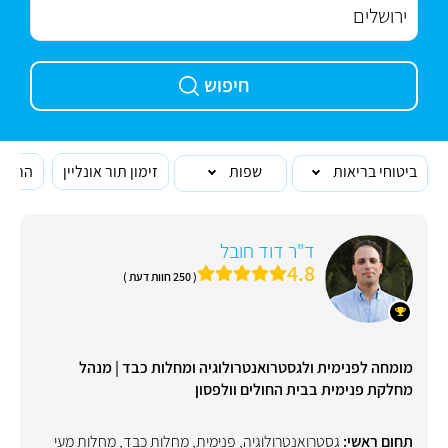
חיפוש
ביטוחי בריאות
שפות
זימון תור אונליין
הרופא
ד"ר דוד חובל
4.8
( 250 חוות דעת )
מומחה לפנימית ולגסטרואנטרולוגיה ומחלות כבד | מנהל
מחלקת פנימית בבית החולים וולפסון
תחום ראשי:
גסטרואנטרולוגיה
,
פנימית
,
מחלות כבד
,
מחלות מעי