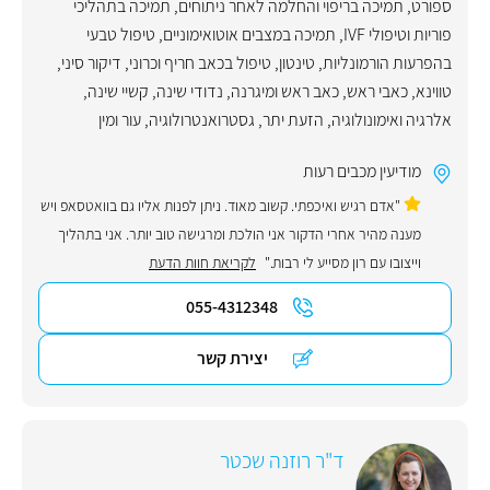
ספורט
,
תמיכה בריפוי והחלמה לאחר ניתוחים
,
תמיכה בתהליכי
פוריות וטיפולי IVF
,
תמיכה במצבים אוטואימוניים
,
טיפול טבעי
בהפרעות הורמונליות
,
טינטון
,
טיפול בכאב חריף וכרוני
,
דיקור סיני
,
טווינא
,
כאבי ראש
,
כאב ראש ומיגרנה
,
נדודי שינה
,
קשיי שינה
,
אלרגיה ואימונולוגיה
,
הזעת יתר
,
גסטרואנטרולוגיה
,
עור ומין
מודיעין מכבים רעות
"אדם רגיש ואיכפתי. קשוב מאוד. ניתן לפנות אליו גם בוואטסאפ ויש
מענה מהיר אחרי הדקור אני הולכת ומרגישה טוב יותר. אני בתהליך
וייצובו עם רון מסייע לי רבות."
לקריאת חוות הדעת
055-4312348
יצירת קשר
ד"ר רוזנה שכטר