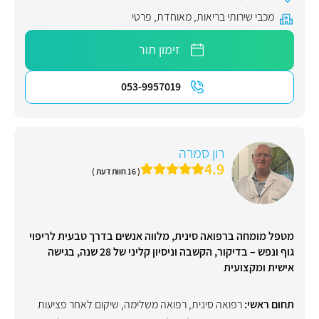
מכבי שירותי בריאות
,
מאוחדת
,
פרטי
זימון תור
053-9957019
רון סמרה
4.9
( 16 חוות דעת )
מטפל מומחה ברפואה סינית, מלווה אנשים בדרך טבעית לריפוי
גוף ונפש – בדיקור, הקשבה וניסיון קליני של 28 שנה, בגישה
אישית ומקצועית
תחום ראשי:
רפואה סינית
,
רפואה משלימה
,
שיקום לאחר פציעות