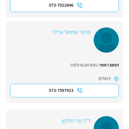
073-7022846
פרופ' שמואל אדלר
תחום ראשי:
גסטרואנטרולוגיה
ירושלים
073-7597923
ד"ר פרי מילמן