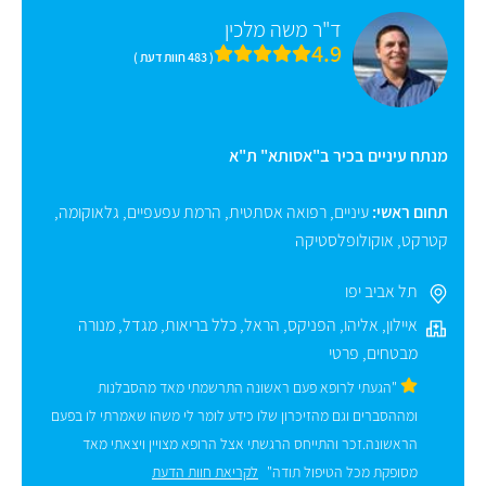
ד"ר משה מלכין
4.9
( 483 חוות דעת )
מנתח עיניים בכיר ב"אסותא" ת"א
תחום ראשי:
עיניים
,
רפואה אסתטית
,
הרמת עפעפיים
,
גלאוקומה
,
קטרקט
,
אוקולופלסטיקה
תל אביב יפו
איילון
,
אליהו
,
הפניקס
,
הראל
,
כלל בריאות
,
מגדל
,
מנורה
מבטחים
,
פרטי
"הגעתי לרופא פעם ראשונה התרשמתי מאד מהסבלנות
ומההסברים וגם מהזיכרון שלו כידע לומר לי משהו שאמרתי לו בפעם
הראשונה.זכר והתייחס הרגשתי אצל הרופא מצויין ויצאתי מאד
מסופקת מכל הטיפול תודה"
לקריאת חוות הדעת