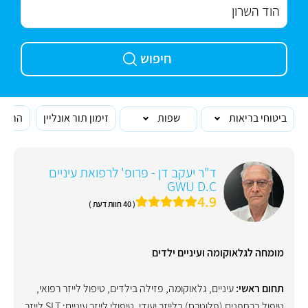
חיפוש
ביטוחי בריאות
שפות
זימון תור אונליין
הרופא
ד"ר יעקב דן - פרופ' לרפואת עיניים
GWU D.C
4.9
( 40 חוות דעת )
מומחה לגלאוקומה ועיניים ילדים
תחום ראשי:
עיניים
,
גלאוקומה
,
פזילה בילדים
,
טיפול לייזר רפואי
,
טיפול ברחפנים (פלוטרס) בלייזר יעודי
,
טיפולי לייזר עיניים: SLT לייזר