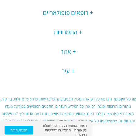
רופאים פופולאריים
התמחויות
אזור
עיר
פורטל אינפומד הינו פורטל רפואה המכיל תכנים בתחומי בריאות, מידע על מחלות, בדיקות,
ניתוחים, תרופות ומונחי רפואה. כל המידע, העזרים והתכנים המופיעים בפורטל נועדו
למטרת אינפורמציה בלבד ואינם מהווים המלצה רפואית, חוות דעת או תחליף להתייעצות
עם מומחה. שימוש בפורטל אינו מחליף את אחריות המשתמש והגולש לקבלת ייעוץ על ידי
האתר משתמש בעוגיות (Cookies)
גורם רפואי מוסמך ובכפוף לתנאי השימוש בפורטל.
לשיפור חוויית הגלישה.
למדיניות
הבנתי, תודה
הפרטיות