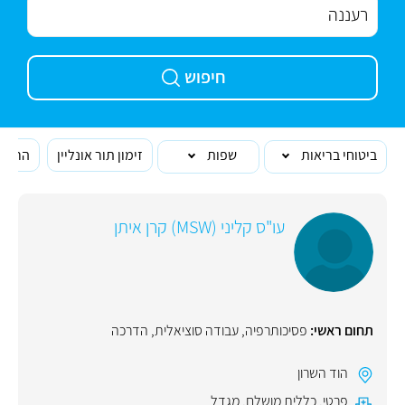
חיפוש
ביטוחי בריאות
שפות
זימון תור אונליין
הרופא
עו"ס קליני (MSW) קרן איתן
תחום ראשי:
פסיכותרפיה
,
עבודה סוציאלית
,
הדרכה
הוד השרון
פרטי
,
כללית מושלם
,
מגדל