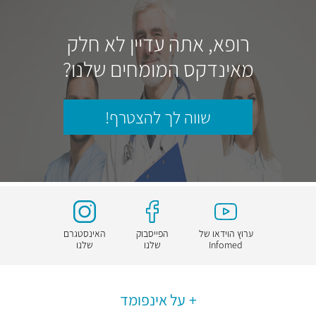
רופא, אתה עדיין לא חלק
מאינדקס המומחים שלנו?
שווה לך להצטרף!
ערוץ הוידאו של
הפייסבוק
האינסטגרם
Infomed
שלנו
שלנו
על אינפומד