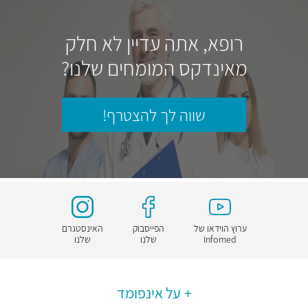
רופא, אתה עדיין לא חלק
מאינדקס המומחים שלנו?
שווה לך להצטרף!
ערוץ הוידאו של
הפייסבוק
האינסטגרם
Infomed
שלנו
שלנו
על אינפומד