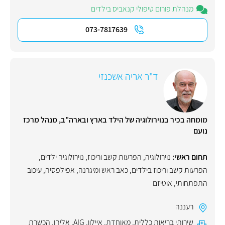
מנהלת פורום טיפולי קנאביס בילדים
073-7817639
ד"ר אריה אשכנזי
מומחה בכיר בנוירולוגיה של הילד בארץ ובארה"ב, מנהל מרכז
נועם
תחום ראשי:
נוירולוגיה
,
הפרעות קשב וריכוז
,
נוירולוגיה ילדים
,
הפרעות קשב וריכוז בילדים
,
כאב ראש ומיגרנה
,
אפילפסיה
,
עיכוב
התפתחותי
,
אוטיזם
רעננה
שירותי בריאות כללית
,
מאוחדת
,
איילון
,
AIG
,
אליהו
,
הכשרת