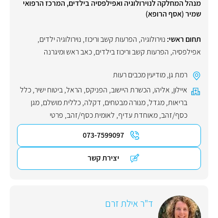
מנהל המחלקה לנוירולוגיה ואפילפסיה בילדים, המרכז הרפואי
שמיר (אסף הרופא)
תחום ראשי:
נוירולוגיה
,
הפרעות קשב וריכוז
,
נוירולוגיה ילדים
,
אפילפסיה
,
הפרעות קשב וריכוז בילדים
,
כאב ראש ומיגרנה
רמת גן
,
מודיעין מכבים רעות
איילון
,
אליהו
,
הכשרת היישוב
,
הפניקס
,
הראל
,
ביטוח ישיר
,
כלל
בריאות
,
מגדל
,
מנורה מבטחים
,
דקלה
,
כללית מושלם
,
מגן
כסף/זהב
,
מאוחדת עדיף
,
לאומית כסף/זהב
,
פרטי
073-7599097
יצירת קשר
ד"ר אילת זרם