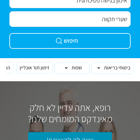
חיפוש
ביטוחי בריאות
שפות
זימון תור אונליין
הרופא
רופא, אתה עדיין לא חלק
מאינדקס המומחים שלנו?