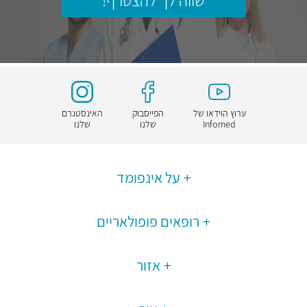
שווה לך להצטרף!
ערוץ הוידאו של
הפייסבוק
האינסטגרם
Infomed
שלנו
שלנו
על אינפומד
רופאים פופולאריים
אזור