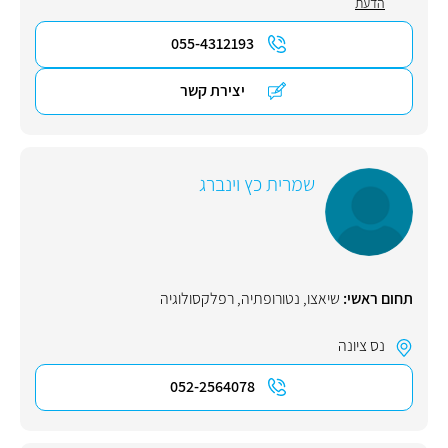
הדעת
055-4312193
יצירת קשר
שמרית כץ וינברג
תחום ראשי:
שיאצו
,
נטורופתיה
,
רפלקסולוגיה
נס ציונה
052-2564078