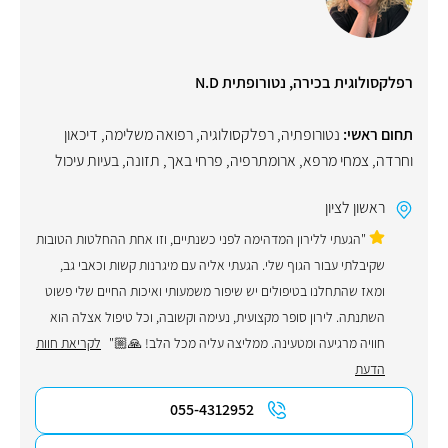
רפלקסולוגית בכירה, נטורופתית N.D
תחום ראשי:
נטורופתיה
,
רפלקסולוגיה
,
רפואה משלימה
,
דיכאון
וחרדה
,
צמחי מרפא
,
ארומתרפיה
,
פרחי באך
,
תזונה
,
בעיות עיכול
ראשון לציון
"הגעתי ללירון המדהימה לפני כשנתיים, וזו אחת ההחלטות הטובות
שקיבלתי עבור הגוף שלי. הגעתי אליה עם מיגרנות קשות וכאבי גב,
ומאז שהתחלנו בטיפולים יש שיפור משמעותי ואיכות החיים שלי פשוט
השתנתה. לירון סופר מקצועית, נעימה וקשובה, וכל טיפול אצלה הוא
חוויה מרגיעה ומטעינה. ממליצה עליה מכל הלב! 🙏🏼"
לקריאת חוות
הדעת
055-4312952