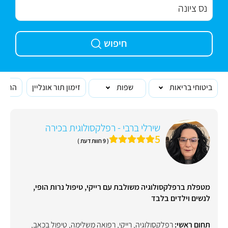
חיפוש
ביטוחי בריאות
שפות
זימון תור אונליין
הרופא
שירלי ברבי - רפלקסולוגית בכירה
5
( 9 חוות דעת )
מטפלת ברפלקסולוגיה משולבת עם רייקי, טיפול נרות הופי,
לנשים וילדים בלבד
תחום ראשי:
רפלקסולוגיה
,
רייקי
,
רפואה משלימה
,
טיפול בכאב
,