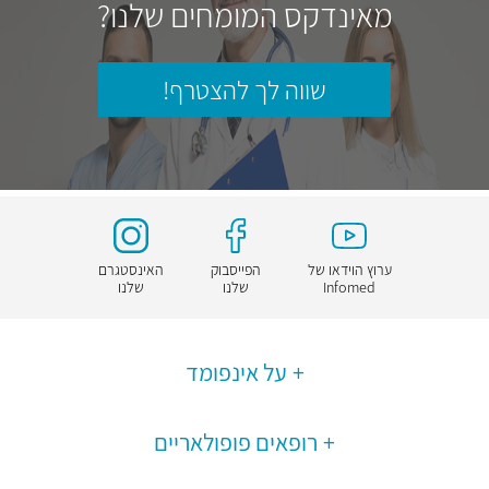
מאינדקס המומחים שלנו?
שווה לך להצטרף!
ערוץ הוידאו של
הפייסבוק
האינסטגרם
Infomed
שלנו
שלנו
על אינפומד
רופאים פופולאריים