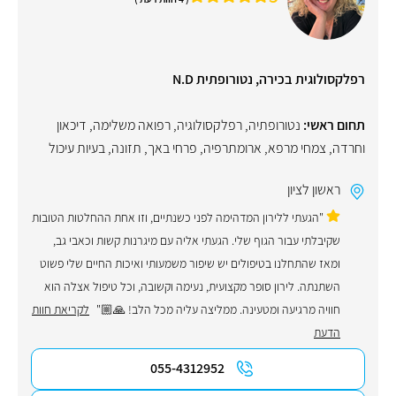
רפלקסולוגית בכירה, נטורופתית N.D
תחום ראשי:
נטורופתיה
,
רפלקסולוגיה
,
רפואה משלימה
,
דיכאון
וחרדה
,
צמחי מרפא
,
ארומתרפיה
,
פרחי באך
,
תזונה
,
בעיות עיכול
ראשון לציון
"הגעתי ללירון המדהימה לפני כשנתיים, וזו אחת ההחלטות הטובות
שקיבלתי עבור הגוף שלי. הגעתי אליה עם מיגרנות קשות וכאבי גב,
ומאז שהתחלנו בטיפולים יש שיפור משמעותי ואיכות החיים שלי פשוט
השתנתה. לירון סופר מקצועית, נעימה וקשובה, וכל טיפול אצלה הוא
חוויה מרגיעה ומטעינה. ממליצה עליה מכל הלב! 🙏🏼"
לקריאת חוות
הדעת
055-4312952