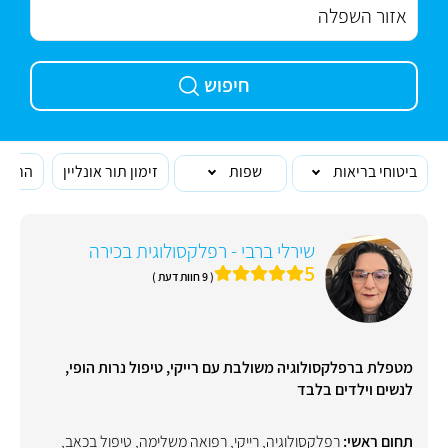
חיפוש
ביטוחי בריאות
שפות
זימון תור אונליין
הרופא
שירלי ברבי - רפלקסולוגית בכירה
5
( 9 חוות דעת )
מטפלת ברפלקסולוגיה משולבת עם רייקי, טיפול נרות הופי,
לנשים וילדים בלבד
תחום ראשי:
רפלקסולוגיה
,
רייקי
,
רפואה משלימה
,
טיפול בכאב
,