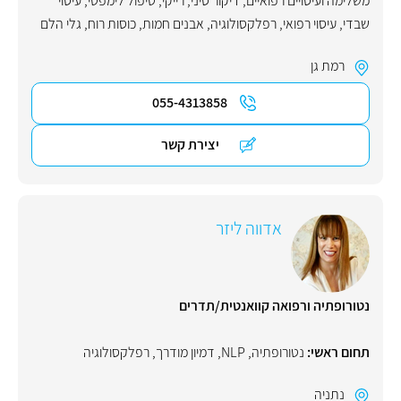
משלימה ועיסויים רפואיים
,
דיקור סיני
,
רייקי
,
טיפול לימפטי
,
עיסוי
שבדי
,
עיסוי רפואי
,
רפלקסולוגיה
,
אבנים חמות
,
כוסות רוח
,
גלי הלם
רמת גן
055-4313858
יצירת קשר
אדווה ליזר
נטורופתיה ורפואה קוואנטית/תדרים
תחום ראשי:
נטורופתיה
,
NLP
,
דמיון מודרך
,
רפלקסולוגיה
נתניה