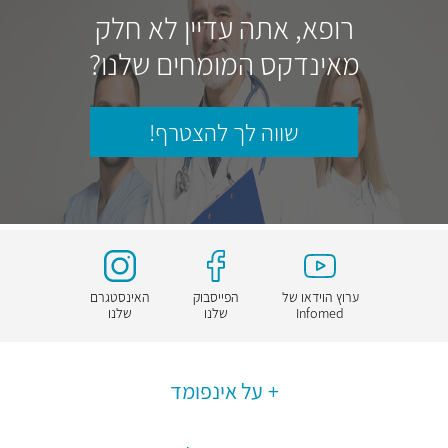
רופא, אתה עדיין לא חלק
מאינדקס המומחים שלנו?
שווה לך להצטרף!
ערוץ הוידאו של
הפייסבוק
האינסטגרם
Infomed
שלנו
שלנו
על אינפומד