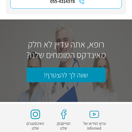
055-4314378
רופא, אתה עדיין לא חלק
מאינדקס המומחים שלנו?
שווה לך להצטרף!
ערוץ הוידאו של
הפייסבוק
האינסטגרם
Infomed
שלנו
שלנו