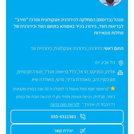
מנהל (בדימוס) המחלקה לכירורגיה אונקולוגית ומרכז "מירב"
לבריאות השד, כירורג בכיר באסותא בתחום השד וכירורגיה של
מחלות ממאירות
תחום ראשי:
כירורגיה
,
כירורגיה אונקולוגית
,
כירורגיית שד
תל אביב יפו
אליהו
,
הפניקס
,
הראל
,
כלל בריאות
,
מגדל
,
מנורה מבטחים
,
מגן כסף/זהב
,
מאוחדת עדיף
,
פרטי
,
מאוחדת שיא
"פרופסור פפא טיפל ומטפל בי למעלה מ 30 שנה בצורה מקצועית
ביותר, סבלנית, רגישה ונעימה ותמיד נתן לי הרגשה טובה של בטחון.
כל הכבוד לו, שיבורך."
לקריאת חוות הדעת
055-4312383
יצירת קשר