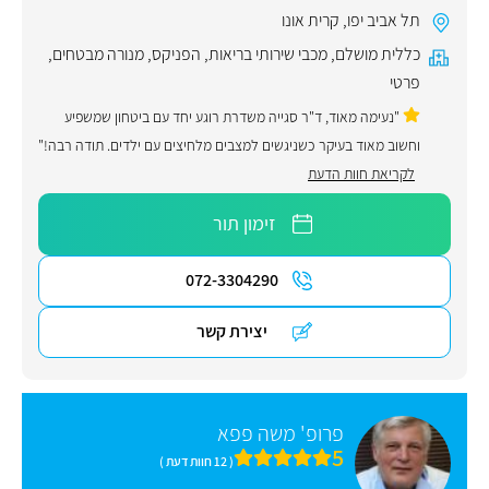
תל אביב יפו
,
קרית אונו
כללית מושלם
,
מכבי שירותי בריאות
,
הפניקס
,
מנורה מבטחים
,
פרטי
"נעימה מאוד, ד"ר סגייה משדרת רוגע יחד עם ביטחון שמשפיע
וחשוב מאוד בעיקר כשניגשים למצבים מלחיצים עם ילדים. תודה רבה!"
לקריאת חוות הדעת
זימון תור
072-3304290
יצירת קשר
פרופ' משה פפא
5
( 12 חוות דעת )