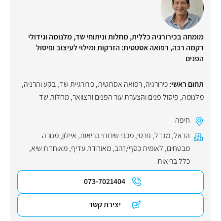
מומחה בכירורגיה כללית, מחלות וניתוחי שד, מלנומה וגידולי
רקמה רכה, רפואה אסטטית: הזרקות ומילוי לעיצוב ופיסול
הפנים
תחום ראשי:
כירורגיה
,
רפואה אסתטית
,
כירורגיית שד
,
בקע והרניה
,
מלנומה
,
פיסול פנים והצערת עור הפנים והצוואר
,
מחלות שד
חיפה
הראל
,
מגדל
,
פרטי
,
מכבי שירותי בריאות
,
איילון
,
מנורה
מבטחים
,
לאומית כסף/זהב
,
מאוחדת עדיף
,
מאוחדת שיא
,
כלל בריאות
073-7021404
יצירת קשר