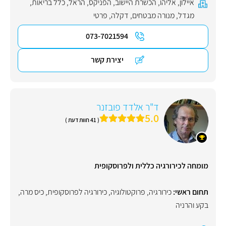
איילון
,
אליהו
,
הכשרת היישוב
,
הפניקס
,
הראל
,
כלל בריאות
,
מגדל
,
מנורה מבטחים
,
דקלה
,
פרטי
073-7021594
יצירת קשר
ד"ר אלדד פובזנר
5.0
( 41 חוות דעת )
מומחה לכירורגיה כללית ולפרוסקופית
תחום ראשי:
כירורגיה
,
פרוקטולוגיה
,
כירורגיה לפרוסקופית
,
כיס מרה
,
בקע והרניה