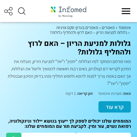
אינפומד
מאמרים
מאמרים בערוץ סקס ומיניות
גלולות למניעת הריון – האם לרוץ ולהחליף גלולות?
גלולות למניעת הריון – האם לרוץ
ולהחליף גלולות?
מאז פורסם המחקר לפיו הגלולות "יסמין" ו"יאז" למניעת היריון, מעלות את
הסיכון לקרישי דם קטלניים, נשים רבות חוששות להמשיך וליטול את הגלולות.
אך האם באמת צריך לפנות לרופא ולחפש תחליף ומהו בדיוק הסיכון שבנטילת
"יסמין" ו"יאז"?
מאת:
מערכת אינפומד
זמן קריאה:
1 דקות
קרא עוד
המומחים שלנו יכולים לספק לך ייעוץ בנושא יילוד וגינקולוגיה,
רפואת נשים, עור ומין. לקביעת תור עם המומחים שלנו: