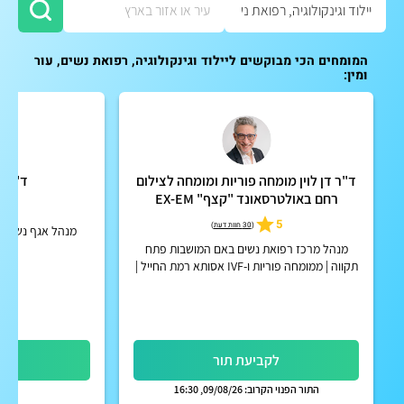
המומחים הכי מבוקשים ליילוד וגינקולוגיה, רפואת נשים, עור
ומין:
ד"ר דן לוין מומחה פוריות ומומחה לצילום
ד"ר א
רחם באולטרסאונד "קצף" EX-EM
4.8
5
(
30 חוות דעת
)
מנהל מרכז רפואת נשים באם המושבות פתח
תקווה | ממומחה פוריות ו-IVF אסותא רמת החייל |
אפשרות לקבלת החזר על ייעוץ מחברות הביטוח
הפרטיות
לקביעת תור
לק
התור הפנוי הקרוב: 09/08/26, 16:30