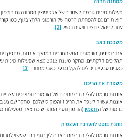
ממתנת חרדה
פעילות מינית גורמת לשחרור של אקסיטוצין המכונה גם הורמון ה
הוא תורם גם להפחתת הרמה של הורמוני הלחץ בגוף, כמו קורטי
עוזר לניהול לחצים וויסות רגשי.
[2]
משככת כאב
אנדרופינים, הורמונים המשתחררים במהלך אוננות, מתפקדים כ
תהליכים דלקתיים. מחקר משנת 2013 מצא שפעילות מינית עשויה להקל על
כאבים טבעיים יכולים להקל גם על כאבי מחזור.
[3]
משפרת את הריכוז
אוננות גורמת לעלייה ברמותיהם של הורמונים ומוליכים עצביים ש
אוננות עשויה לשפר את הריכוז והפוקוס שלכם. מחקר שבוצע ב
ברמות של ה
דופמין
(הורמון נוסף המופרש כתוצאה מפעילות מי
נותנת בוסט להערכה העצמית
אוננות גורמת לעלייה ברמות האדרנלין בגוף דבר שעשוי לתרום