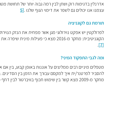
אדרנלין בדגימות רוק ושתן לבין רמה גבוה יותר של תחושת מטרה
עצמנו אנו יכולים גם לשפר את דימוי הגוף שלנו .
[5
תורמת גם לקוגניציה
לפרולקטין יש אפקט נוירולוגי מגן אשר מפחית את הנזק הנוירול
הקוגניטיבית: מחקר מ-2016 מצא כי פעילות מינית שיפרה את יכולת הזיכרון בקרב נשים בגילאי 50-89
.
[7]
ומה לגבי התפקוד המיני?
מטפלים מיניים רבים ממליצים על אוננות באופן קבוע, בין אם את
להסביר לפרטנר/ית איך למקסם עבורך את הזמן בין הסדינים. בנ
מחקר מ-2009 מצא קשר בין שימוש תכוף בוויברטור לבין דחף מיני גבוה, תפקוד מיני משופר וכן גם בריאות מינית טובה יותר