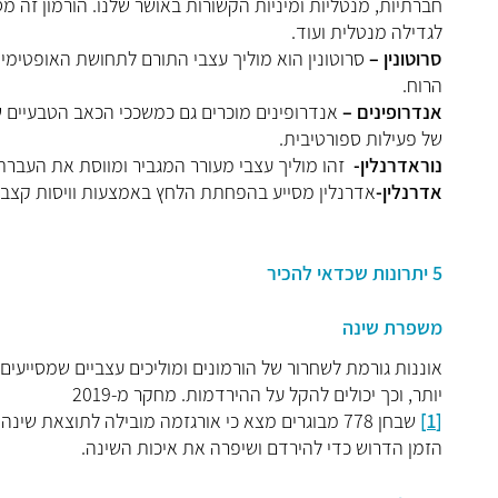
חברתיות, מנטליות ומיניות הקשורות באושר שלנו. הורמון זה מ
לגדילה מנטלית ועוד.
סרוטונין –
סרוטונין הוא מוליך עצבי התורם לתחושת האופטימיות 
הרוח.
אנדרופינים –
אנדרופינים מוכרים גם כמשככי הכאב הטבעיים 
של פעילות ספורטיבית.
נוראדרנלין-
זהו מוליך עצבי מעורר המגביר ומווסת את העברת
אדרנלין-
אדרנלין מסייע בהפחתת הלחץ באמצעות וויסות קצב ה
5 יתרונות שכדאי להכיר
משפרת שינה
אוננות גורמת לשחרור של הורמונים ומוליכים עצביים שמסייעי
יותר, וכך יכולים להקל על ההירדמות. מחקר מ-2019
[1]
שבחן 778 מבוגרים מצא כי אורגזמה מובילה לתוצאת ש
הזמן הדרוש כדי להירדם ושיפרה את איכות השינה.