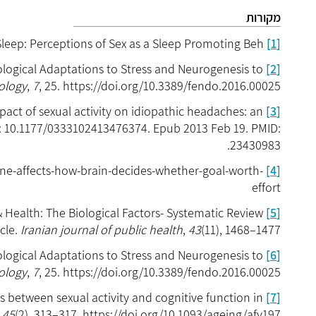
מקורות
leep: Perceptions of Sex as a Sleep Promoting Beh
[1]
iological Adaptations to Stress and Neurogenesis to
[2]
nology
,
7
, 25. https://doi.org/10.3389/fendo.2016.00025
act of sexual activity on idiopathic headaches: an
[3]
oi: 10.1177/0333102413476374. Epub 2013 Feb 19. PMID:
23430983.
ne-affects-how-brain-decides-whether-goal-worth-
[4]
effort
 Health: The Biological Factors- Systematic Review
[5]
icle.
Iranian journal of public health
,
43
(11), 1468–1477.
iological Adaptations to Stress and Neurogenesis to
[6]
nology
,
7
, 25. https://doi.org/10.3389/fendo.2016.00025
ons between sexual activity and cognitive function in
[7]
,
45
(2), 313–317. https://doi.org/10.1093/ageing/afv197