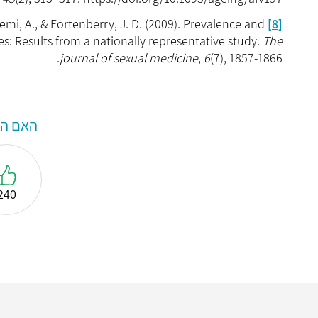
emi, A., & Fortenberry, J. D. (2009). Prevalence and
[8]
es: Results from a nationally representative study.
The
(7), 1857-1866.‏
6
,
journal of sexual medicine
האם המ
240