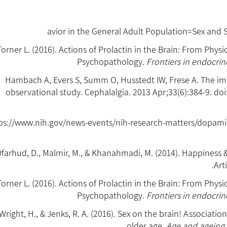
avior in the General Adult Population
=
Sex and S
Torner L. (2016). Actions of Prolactin in the Brain: From Phys
Psychopathology.
Frontiers in endocri
Hambach A, Evers S, Summ O, Husstedt IW, Frese A. The imp
observational study. Cephalalgia. 2013 Apr;33(6):384-9. d
ps://www.nih.gov/news-events/nih-research-matters/dopami
farhud, D., Malmir, M., & Khanahmadi, M. (2014). Happiness &
Art
Torner L. (2016). Actions of Prolactin in the Brain: From Phys
Psychopathology.
Frontiers in endocri
Wright, H., & Jenks, R. A. (2016). Sex on the brain! Associati
older age.
Age and ageing