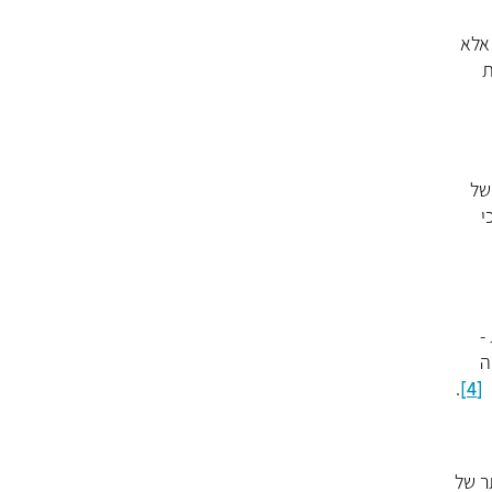
 אלא
ת
של
י
-
ה
ת
[4]
.
ר של