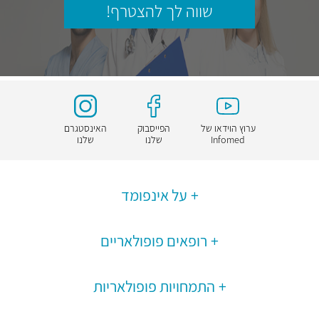
שווה לך להצטרף!
ערוץ הוידאו של
הפייסבוק
האינסטגרם
Infomed
שלנו
שלנו
על אינפומד
רופאים פופולאריים
התמחויות פופולאריות