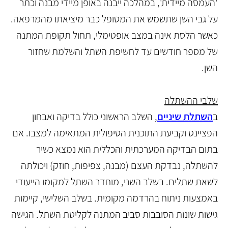
'העמסה מיידית', במהלכה ייבנה באופן מיידי מבנה וכתר
על גבי השן שתשמש את המטופל כבר מיציאתו מהמרפאה.
כאשר הלסת אינה במצב אופטימלי, תחול תקופת המתנה
של מספר חודשים עד לחשיפת השתל והשלמת שחזור
השן.
שלבי ההשתלה
ב
השתלת שיניים
, השלב הראשוני כולל בדיקה ואבחון
הפציינט וקביעת התוכנית הטיפולית המתאימה למצבו. אם
בתום הבדיקה המערכתית והכללית הוא נמצא כשיר
להשתלה, נבדקת העצם (מבנה, צפיפות, חוזק) ויכולתה
לשאת שתלים. בשלב השני, מוחדר השתל למקומו הייעודי
באמצעות ניתוח בהרדמה מקומית. בשלב השלישי, קיימות
גישות שונות הסובבות סביב המתנה לקליטת השתל. הגישה