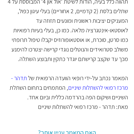
תהווה כלל בעיה, הודות לשיטת 'אול און 4' המבוססת על 4
שתלים בלסת (2 קדמיים, 2 אחוריים) בעלי עיגון כפול,
המעניקים יציבות ראשונית ומונעים תזוזה עד
לאוסטאו-אינטגרציה מלאה. כמו כן, בעלי בעיות רפואיות
כמו סרטן, סוכרת, או אוסטאופורוזיס יקבלו טיפול תרופתי
משולב סטרואידים והנוטלים נוגדי קרישה יצטרכו להימנע
מכך עד שקצב קרישתם יוגדר כתקין ותבוצע השתלה.
המאמר נכתב על-ידי רופאי הוועדה הרפואית של
תדהר -
מרכז רפואי להשתלות שיניים
, המתמחים בתחום השתלת
השיניים ושיקום הפה בהרדמה כללית וביום אחד.
מאת: תדהר - מרכז רפואי להשתלות שיניים
האם המאמר עניין אותך?