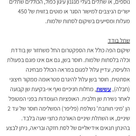
נוספים, או שתלים בעלי מנגנון עיגון כפול, הכוללים שתלים
ישרים הניצבים למישור הסגר או מוטים בזווית של 450
מעלות ומסייעים בשיקום לסתות שלמות.
שתל בודד
שיקום הפה כולל את הספקטרום החל משחזור שן בודדת
וכלה בלסתות שלמות. חוסר בשן, גם אם אינו פוגם בפעולת
הלעיסה, עדיין עלול לפגום במראה הכולל מבחינה
אסתטית. חוסר בשן עלול להיגרם מטראומה ממקור חיצוני
(חבלה),
עששת
, מחלות חניכיים ואף אי-בקיעת שן קבועה
לאחר נשירת שן חלבית. האופציות העומדות בפני המטופל
הן 'מיני תותבת' נשלפת (פליפר) המשלימה חוסר של עד 2
שיניים, או השתלת שיניים האורכת כחצי שעה בלבד.
בהינתן תנאים אידיאליים של לסת חזקה ובריאה, ניתן לבצע