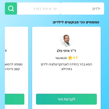
המומחים הכי מבוקשים לילדים:
ד"ר איתי פלג
ד"ר 
4.9
4.9
(
25 חוות דעת
)
רופא בכיר ביחידה לאנדוקרינולוגיה ילדים
מומחה לרפואת יל
באיכילוב
קשב וריכוז ומומ
לקביעת תור
לק