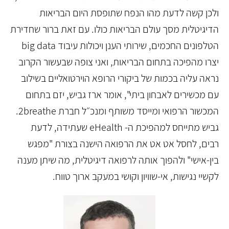
ולכן קשה לדעת מהו הנפח שתופסת היום הבריאות
הדיגיטלית מסך עולם הבריאות כולו. עם זאת ברור שחדירת
הטלפונים החכמים, שירותי הענן ויכולות עיבוד big data
יצרו מהפיכה בתחום הבריאות, ואני צופה שבעשור הקרוב
נראה עליה בכמות של ביקורי הרופא הוירטואליים בשילוב
עם מכשירים לאבחון ביתי", אומר ארז גביש, יזם בתחום
המכשור הרפואי ומייסד משותף ומנכ״ל חברת 2breathe.
גביש מתייחס למהפיכת ה- eHealth שעתידה, לדעת
רבים, לחסל אט אט את הרפואה הישנה בצורת "מפגש
בין-אישי" ולהפוך אותה לרפואה דיגיטלית, מה שיתן מענה
לקשיי נגישות, אי-שוויון וקושי במעקב ארוך טווח.