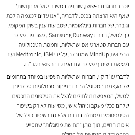
יוכבד נובוגרודר-שושן, שותפה במשרד יגאל ארנון ושות'
שאף היא הרצתה בכנס. לדבריה, "אנו עדים למגמה הולכת
וגוברת של חברות בינלאומיות שמביעות ענין בשוק המקומי.
כך למשל, חברת Samsung Runway , משתפת פעולה
עם חברות סטארט-אפ ישראליות, וחממת הטכנולוגיה
הרפואית MindUp שמנוהלת על ידי Medtronic, IBM ועוד
נמצאת בשיתוף פעולה עם המרכז הרפואי רמב"ם.
לדברי עו"ד קיי, חברות ישראליות השפיעו במיוחד בתחומים
של העצמת המטופל הבודד: פיתוח טכנולוגיות סלולריות
למשל, המאפשרות לחולים לנצל את הטלפונים החכמים
שלהם ככלי מעקב וניהול אישי, מסייעות לא רק בשיפור
הסימפטומים ממחלה בודדת אלא גם בשיפור כולל של
איכות החיים, תוך מתן "תחושת מסוגלות" שתסייע
בהתמודדות הנפשית של החולה.