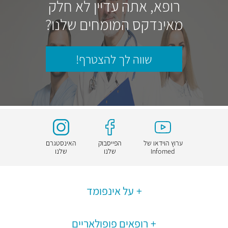
רופא, אתה עדיין לא חלק
מאינדקס המומחים שלנו?
שווה לך להצטרף!
ערוץ הוידאו של
הפייסבוק
האינסטגרם
Infomed
שלנו
שלנו
על אינפומד
רופאים פופולאריים