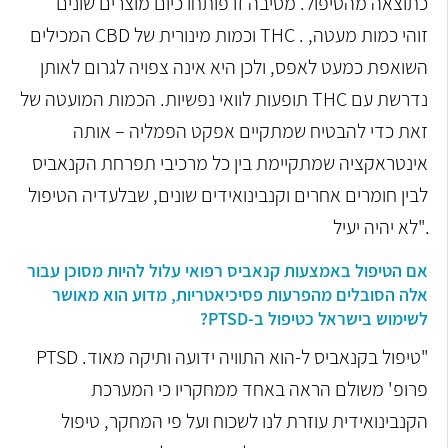
כתוצאה מהטיפול. מסיבה זו פותחו כיום מוצרים שונים
. זוהי כמות מעטה,
THC
וכמות מינורית של
CBD
המכילים
השואפת כמעט לאפס, ולכן היא אינה צפויה לגרום לאותן
נדרשת עם
THC
תופעות לוואי נפשיות. הכמות המועטה של
זאת כדי להבטיח שמתקיים אפקט הפמליה – אותה
אינטראקציה שמתקיימת בין כל מרכיבי תפרחת הקנאביס
לבין חומרים אחרים וקנבינואידים שונים, שבלעדיה הטיפול
לא יהיה יעיל".
אם הטיפול באמצעות קנאביס רפואי עלול להיות מסוכן עבור
אלה הסובלים מהפרעות פסיכיאטריות, מדוע הוא מאושר
לשימוש בישראל כטיפול ב-PTSD?
"טיפול בקנאביס ל-
הוא התוויה ידועה ותיקה מאוד.
PTSD
פרופ' משולם הראה באחד ממחקריו כי המערכת
הקנבינואידית עוזרת לנו לשכוח ועל פי המחקר, טיפול