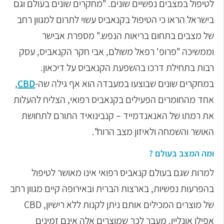
לטיפול במצבים נפשיים שונים. "מחקרים שונים בעולם וגם
בישראל הראו כי הטיפול בקנאביס עשוי לתרום למגוון רחב
של מצבים בתחום בריאות הנפש." מספרת אבישר
וממשיכה "פרופ' רפאל משולם, אבי חקר הקנאביס, עסק
רבות בתחילת דרכו בהשפעת הקנאביס על דיכאון.
במחקרים שונים שבוצעו במעבדה הוא אף גילה שה-
CBD
,
אחד מהחומרים הפעילים בקנאביס רפואי, הצליח להעלות
את רמתו של האנאנדמייד – קנבינואיד התורם לתחושת
האושר והשמחה ולאיזון מצב הרוח".
ומה המצב בעולם ?
למרות שגם בעולם קנאביס רפואי אינו מאושר לטיפול
בהפרעות נפשיות, בארצות הברית ובאירופה קיים מגוון רחב
של מוצרים המכילים
אותם ניתן לקנות ללא רישיון,
CBD
אפילו אונליין. מעבר לכך שמוצרים אלה אינם זמינים