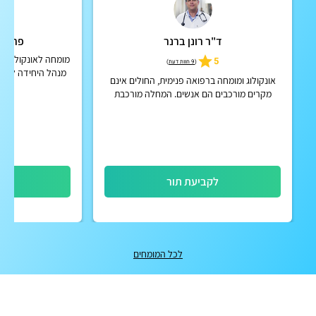
ד"ר רונן ברנר
פרופ'
מומחה לאונקולוגיה,
5
(
9 חוות דעת
)
מנהל היחידה לאונ
אונקולוג ומומחה ברפואה פנימית, החולים אינם
ומנהל מרפאת מעקב
מקרים מורכבים הם אנשים. המחלה מורכבת
תל אבי
והטיפול חייב להיות אישי ומדויק
לקביעת תור
לק
לכל המומחים