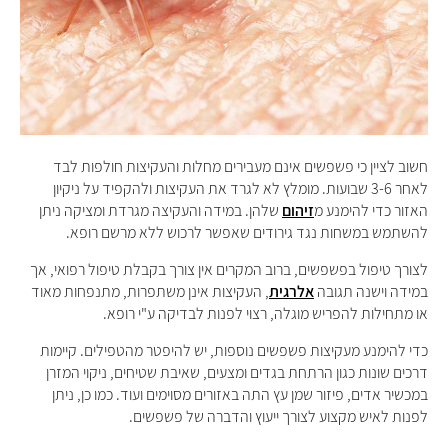
חשוב לציין כי פשפשים אינם מעבירים מחלות והעקיצות חולפות לבד
לאחר 3-6 שבועות. מומלץ לא לגרד את העקיצות ולהקפיד על ניקיון
האזור כדי להימנע מ
זיהום
שלהן. במידה והעקיצה מגרדת ומציקה ניתן
להשתמש במשחות נגד גירודים שאפשר לרכוש ללא מרשם רופא.
לצורך טיפול בפשפשים, ברוב המקרים אין צורך בקבלת טיפול רפואי, אך
במידה וישנה תגובה
אלרגית
, העקיצות אינן משתפרות, מתנפחות מאוד
או מתחילות להפריש מוגלה, רצוי לפנות לבדיקה ע"י רופא.
כדי להימנע מעקיצות פשפשים נוספות, יש להיפטר מהטפילים. קיימות
דרכים שונות כגון הרתחת בגדים ומצעים, שאיבת שטיחים, ניקוי המזרן
במכשיר אדים, פיזור שמן עץ התה באזורים מסוימים ועוד. כמו כן, ניתן
לפנות לאיש מקצוע לצורך ייעוץ והדברה של פשפשים.