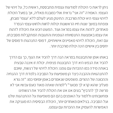
ניתן לראות כי היכולת למודעות עצמית מתבססת, ראשית כל, על זיהוי של
העצמי. האמירה "זה אני" נראית אולי כמובנת מאליה, אך בפועל היכולת
לזיהוי עצמי היא יכולת מורכבת: התינוק מגיע לעולם ללא 'עצמי' מובחן,
ומפתח במשך שנות חייו הראשונות יכולות לחוות ולחוש עצמי הנפרד
מאחרים, לזהות את עצמו במראה ועוד. הפעוט רוכש את היכולת לזהות
את עצמו באמצעות התנסויותיו הגופניות והתגובות המתקבלות מסביבתו.
עם זאת, היכולת לזיהוי מאפיינים אישיותיים, דפוסי התנהגות ודפוסים של
יחסים בין אישיים הינה יכולת מורכבת יותר.
באותו אופן שהתבוננות במראה הנה דרך להכיר את הגוף, כך גם הדרך
להכיר את הנפש היא דרך התבוננות פנימית. יכולת זו איננה טבעית
באותה מידה כמו ההכרות עם גופנו: היכולת לזיהוי של רגשות, שיוכם
להתנהגויות וההבנה כיצד הן משפיעות על הסביבה נלמדת דרך ההנחיה
וההכוונה של ההורים. משפטים שנאמרים באופן יומיומי כמו: "זה נורא
מעליב שהוא קרא לך מכוער" ו"למרות שאתה מאוד כועס עכשיו אני לא
מרשה לך להרביץ" בונים אט אט את היכולת להכיר את רגשותינו
ומחשבותינו וללמוד על האופנים בהם הם משפיעות על ההתנהגות שלנו
ועל הסביבה. בגילאים מאוחרים יותר, היכולת הבסיסית הזו מעניקה את
האפשרות להעמיק את ההכרות עם עצמנו.