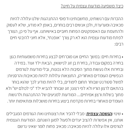
כיצד משפיעה מודעות עצמית על חיינו?
ההכרות עם רגשותינו, מחשבותינו ודפוסי ההתנהגות שלנו עלולה להיות
מכאיבה ומערערת, ולכן אנשים רבים בוחרים, באופן לא מודע, שלא לעסוק
ולהתעמת עם האספקטים הפחות חיוביים באישיותנו. אף על פי כן, הצורך
לפתח מודעות עצמית הוא לא רק צורך 'אופנתי', אלא חיוני להיבטי חיים
רבים:
• בחירות חיים: במשך החיים אנו מוכרחים לבצע בחירות משמעותיות כגון:
בחירה במקום עבודה, בחירת בן זוג לנישואין, הבאת ילד ועוד. במידה
ובחירות אלו נעשות מתוך הסיבות הלא נכונות, ובלי מודעות לגורמים
הנפשיים העומדים מאחוריהן, התוצאות עלולות להיות מכאיבות והרסניות:
למשל סטודנט שבוחר תחום לימודים, בלי להיות מודע לכך שהוא בוחר
בהתאם לרצון הוריו ולא לפי רצונו; זוג שבוחר להביא ילד "כי לכולם יש" ולא
מתוך בשלות ורצון אמיתיים... המודעות למניעים של ההתנהגות ולרגשות
העומדים מאחורי בחירות מקדמת ביצוע בחירות מושכלות ומתאימות יותר.
• שינוי ו
הגשמה עצמית
: מבלי להכיר את רצונותינו ואת הגורמים המגבילים
אותנו, אין אפשרות להציב יעדים ולפעול למען השגתם. המודעות העצמית
לגורמים אלו עלולה להיות מכאיבה: מכאיב פחות לומר שאיני נרשם