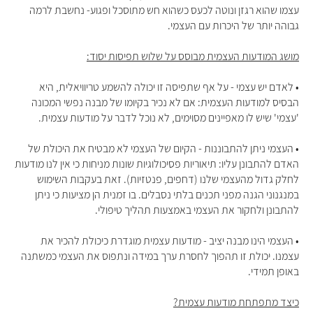
עצמו שהוא רגזן ונוטה לכעס כשהוא חש מתוסכל ופגוע- נחשבת לרמה
גבוהה יותר של היכרות עם העצמי.
מושג המודעות העצמית מבוסס על שלוש תפיסות יסוד:
• לאדם יש עצמי - על אף שתפיסה זו יכולה להשמע טריוויאלית, היא
הבסיס למודעות העצמית: אם לא נכיר בקיומו של מבנה נפשי המכונה
'עצמי' שיש לו מאפיינים מסוימים, לא נוכל לדבר על מודעות עצמית.
• העצמי ניתן להתבוננות - הקיום של העצמי לא מבטיח את היכולת של
האדם להתבונן עליו: תיאוריות פסיכולוגיות שונות מניחות כי אין לנו מודעות
לחלק גדול מהעצמי שלנו (דחפים, פנטזיות). זאת בעקבות השימוש
במנגנוני הגנה מפני תכנים בלתי נסבלים. בו זמנית הן מציעות כי ניתן
להתבונן ולחקור את העצמי באמצעות תהליך טיפולי.
• העצמי הינו מבנה יציב - מודעות עצמית מוגדרת כיכולת להכיר את
עצמנו. יכולת זו תהפוך לחסרת ערך במידה ונתפוס את העצמי כמשתנה
באופן תמידי.
כיצד מתפתחת מודעות עצמית?