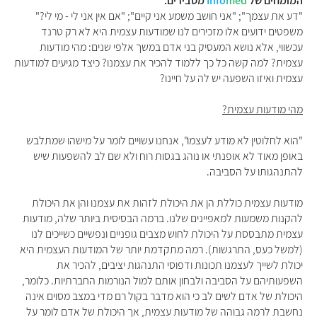
המומחים של
med
Info
מסבירים:
"דע את עצמך"; "אני חושב משמע אני קיים"; "אם אין אני לי - מי לי?"
משפטים ידועים אלו מזכירים לנו שמודעות עצמית היא לא רק טרנד
עכשווי, אלא נושא המעסיק בני אדם במשך אלפי שנים: מהי מודעות
עצמית? למה קשה כל כך ללמוד להכיר את עצמנו? כיצד מגיעים למודעות
עצמית ואיזו השפעה יש לה על חיינו?
מהי מודעות עצמית?
"הוא לחלוטין לא מודע לעצמו", אנחנו עשויים לומר על מישהו שמתלבש
באופן מאוד לא אופנתי או נוהג בגסות רוח ולא שם לב להשפעות שיש
להתנהגותו על הסביבה.
מודעות עצמית כוללת הן את היכולת לזהות את עצמנו והן את היכולת
להקנות משמעות למאפיינים שלנו. ברמה הבסיסית ביותר שלה, מודעות
עצמית מתבססת על היכולת לחוש מצבים גופניים ונפשיים כשייכים לנו
(למשל כעס, התרגשות). רמה מתקדמת יותר של המודעות העצמית היא
יכולת לשייך לעצמנו תכונות ודפוסי התנהגות יציבים, להכיר את
השפעותיהם על הסביבה ולבחון אותם למול הנורמות החברתיות. כלומר,
היכולת של אדם לשים לב כי הוא מדבר בקול רם מדי במצב מסוים אינה
נחשבת לרמה גבוהה של מודעות עצמית, אך היכולת של אדם לומר על