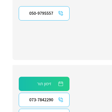
050-9795557
זימון תור
073-7842290