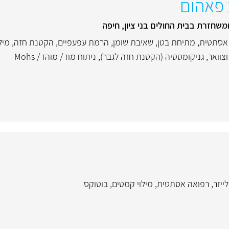
 פאהום
שחזרת בבית החולים בני ציון, חיפה
אסתטית
,
מתיחת בטן
,
שאיבת שומן
,
הרמת עפעפיים
,
הקטנת חזה
,
מיל
צוואר
,
גניקומסטיה (הקטנת חזה לגבר)
,
ניתוח מוז / מוהז / Mohs
ייזר
,
רפואה אסתטית
,
מילוי קמטים
,
בוטוקס