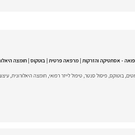
3 שנות ניסיון ברפואה - אסתטיקה והזרקות | מרפאה פרטית | בוטקוס | חומצה היאלו
טים
,
בוטוקס
,
פיסול סנטר
,
טיפול לייזר רפואי
,
חומצה היאלורונית
,
עיצוב