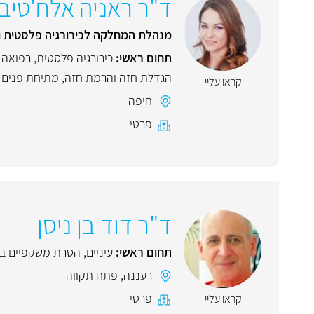
ד"ר ראניה אלח'טיב
מנהלת המחלקה לכירורגיה פלסטית ומ
תחום ראשי:
כירורגיה פלסטית
,
רפואה 
הגדלת חזה והרמת חזה
,
מתיחת פנים ו
קראו עליי
חיפה
פרטי
ד"ר דוד בן ניסן
תחום ראשי:
עיניים
,
הסרת משקפיים בל
רעננה
,
פתח תקווה
פרטי
קראו עליי