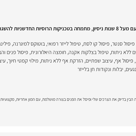
מומחה ברפואה אסתטית מתקדמת, עם מעל 8 שנות ניסיון, מתמחה בטכניקות הרוסיות החדשנ
פיסול סנטר
,
פיסול קו לסת
,
טיפול לייזר רפואי
,
בוטוקס למיגרנה
,
פילינג
ם ללא ניתוח
,
טיפול בצלקות אקנה
,
חומצה היאלורונית
,
פיסול פנים וה
,
פיסול אף
,
עיצוב שפתיים
,
הזרקת אף ללא ניתוח
,
מילוי קמטי חיוך
,
עיצ
עים, יבלות ונקודות חן בלייזר
ת הבין בדיוק את הצרכים שלי ופיסל את הפנים בצורה מושלמת, עם המון אחריות, מקצועיות ו