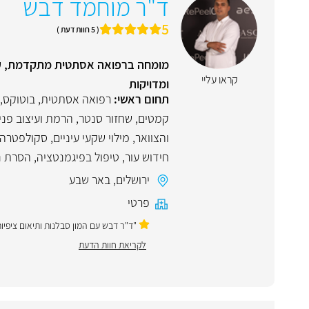
ד"ר מוחמד דבש
5
( 5 חוות דעת )
קראו עליי
ומדויקות
תחום ראשי:
רפואה אסתטית
,
בוטוקס
,
קמטים
,
שחזור סנטר
,
הרמת ועיצוב פני
והצוואר
,
מילוי שקעי עיניים
,
סקולפטרה
חידוש עור
,
טיפול בפיגמנטציה
,
הסרת נג
ירושלים
,
באר שבע
פרטי
"ד"ר דבש עם המון סבלנות ותיאום ציפיו
לקריאת חוות הדעת