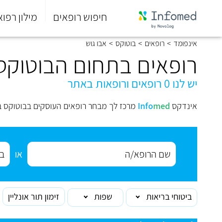
חיפוש רופאים
מילון רפוא
סוף
אינפומד
>
רופאים
>
בוטוקס
>
אבו גוש
התפריט
הראשי.
רופאים בתחום הבוטוקס 
יש לנו 0 רופאים ורופאות באתר
אינדקס
med
Info
מרכז לך מבחר רופאים העוסקים בבוטוקס ב
או
ביטוחי בריאות
שפות
זימון תור אונליין