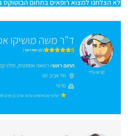
לא הצלחנו למצוא רופאים בתחום הבוטוקס באבו
ד"ר משה מושיקו אמ
5
( 15 חוות דעת )
תחום ראשי:
רפואה אסתטית
,
מילוי קמ
קראו עליי
תל אביב יפו
פרטי
"אלוף שבאלופים שרות אדיב בן אדם מק