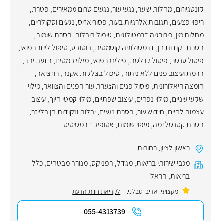
קונטגיוזום
,
מחלות שיער
,
נגעי עור
,
נגעים טרום ממאירים
,
פטרת
,
ריפוי פצעים
,
תגובות אלרגיות בעור
,
פסוריאזיס
,
נגעים וסקולריים
,
מחלות מין
,
כירורגיה דרמטולוגית
,
טיפול ביבלות
,
הסרת שומות
,
הסרת נקודות חן
,
דרמטולוגיה קוסמטית
,
בוטוקס
,
טיפול לייזר רפואי
,
פיסול סנטר
,
פיסול קו לסת
,
פילינג רפואי
,
מילוי קמטים
,
הזעת יתר
,
הרמת ועיצוב פנים ללא ניתוח
,
טיפול בצלקות אקנה
,
רוזציאה
,
חומצה היאלורונית
,
פיסול פנים והצערת עור הפנים והצוואר
,
מילוי
שקעי עיניים
,
מילוי נפחים
,
עיצוב שפתיים
,
מילוי קמטי חיוך
,
עיצוב
עצמות לחיים
,
חידוש עור
,
הסרת נגעים, יבלות ונקודות חן בלייזר
,
הסרת קסנטלזמה
,
מיפוי שומות
,
אטופיק דרמטיטיס
ראשון לציון
,
רחובות
מכבי שירותי בריאות
,
מגדל
,
הפניקס
,
מנורה מבטחים
,
כלל
בריאות
,
הראל
"מקצועי. אדיב. סבלני."
לקריאת חוות הדעת
055-4313739