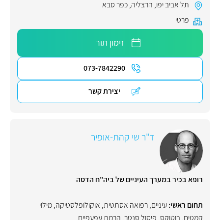
תל אביב יפו
,
הרצליה
,
כפר סבא
פרטי
זימון תור
073-7842290
יצירת קשר
ד"ר שי קהת-אופיר
רופא בכיר במערך העיניים של ביה"ח הדסה
תחום ראשי:
עיניים
,
רפואה אסתטית
,
אוקולופלסטיקה
,
מילוי
קמטים
,
בוטוקס
,
פיסול סנטר
,
הרמת עפעפיים