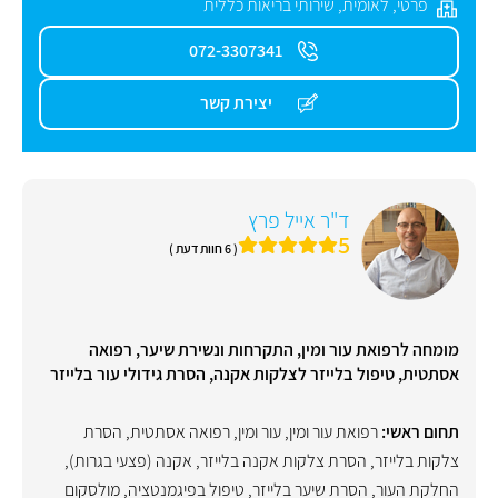
פרטי
,
לאומית
,
שירותי בריאות כללית
072-3307341
יצירת קשר
ד"ר אייל פרץ
5
( 6 חוות דעת )
מומחה לרפואת עור ומין, התקרחות ונשירת שיער, רפואה
אסתטית, טיפול בלייזר לצלקות אקנה, הסרת גידולי עור בלייזר
תחום ראשי:
רפואת עור ומין
,
עור ומין
,
רפואה אסתטית
,
הסרת
צלקות בלייזר
,
הסרת צלקות אקנה בלייזר
,
אקנה (פצעי בגרות)
,
החלקת העור
,
הסרת שיער בלייזר
,
טיפול בפיגמנטציה
,
מולסקום