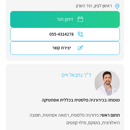
ראשון לציון
,
הוד השרון
זימון תור
055-4314278
יצירת קשר
ד"ר נתנאל וייס
מומחה בכירורגיה פלסטית בכללית אסתטיקה
תחום ראשי:
כירורגיה פלסטית
,
רפואה אסתטית
,
חומצה
היאלורונית
,
בוטוקס
,
מילוי קמטים