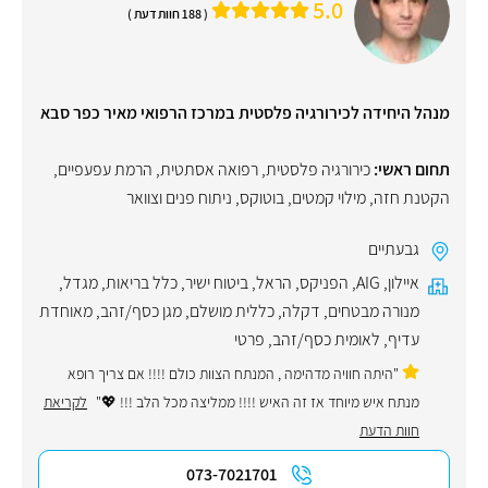
5.0
( 188 חוות דעת )
מנהל היחידה לכירורגיה פלסטית במרכז הרפואי מאיר כפר סבא
תחום ראשי:
כירורגיה פלסטית
,
רפואה אסתטית
,
הרמת עפעפיים
,
הקטנת חזה
,
מילוי קמטים
,
בוטוקס
,
ניתוח פנים וצוואר
גבעתיים
איילון
,
AIG
,
הפניקס
,
הראל
,
ביטוח ישיר
,
כלל בריאות
,
מגדל
,
מנורה מבטחים
,
דקלה
,
כללית מושלם
,
מגן כסף/זהב
,
מאוחדת
עדיף
,
לאומית כסף/זהב
,
פרטי
"היתה חוויה מדהימה , המנתח הצוות כולם !!!! אם צריך רופא
מנתח איש מיוחד אז זה האיש !!!! ממליצה מכל הלב !!! 💖"
לקריאת
חוות הדעת
073-7021701