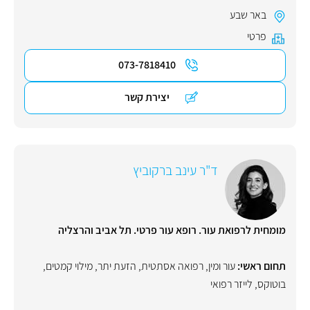
באר שבע
פרטי
073-7818410
יצירת קשר
ד"ר עינב ברקוביץ
מומחית לרפואת עור. רופא עור פרטי. תל אביב והרצליה
תחום ראשי:
עור ומין
,
רפואה אסתטית
,
הזעת יתר
,
מילוי קמטים
,
בוטוקס
,
לייזר רפואי