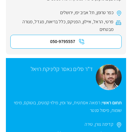
כפר טרומן
,
תל אביב יפו
,
ירושלים
פרטי
,
הראל
,
איילון
,
הפניקס
,
כלל בריאות
,
מגדל
,
מנורה
מבטחים
050-9795557
ד"ר סלים נאסר קליניקת רויאל
תחום ראשי:
רפואה אסתטית
,
עור ומין
,
מילוי קמטים
,
בוטוקס
,
מיפוי
שומות
,
פיסול סנטר
קדימה צורן
,
טירה