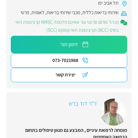
תל אביב יפו
שירותי בריאות כללית
,
מכבי שירותי בריאות
,
לאומית
,
פרטי
מנהל פורום סרטני עור שאינם מלנומה NMSC קרצינומת תאי
בסיס (BCC) וקרצינומת תאי קשקש (SCC)
זימון תור
073-7021988
יצירת קשר
ד"ר דוד ברש
מומחה לרפואת עיניים , המבצע גם מגוון טיפולים בתחום
הרפואה האסתטית.