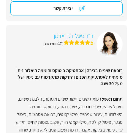
יצירת קשר
ד"ר סיגל דגן זיידמן
5
( 17 חוות דעת )
רופאת שיניים בכירה | אסתטיקה בוטוקס וחומצה היאלורונית |
מומחית לאסתטיקת הפנים והזרקות מתקדמות עם ניסיון של
מעל 30 שנה
תחום ראשי:
רפואת שיניים
,
יישור שיניים ולסתות
,
הלבנת שיניים
,
טיפול שורש
,
ציפויי חרסינה
,
שיקום הפה
,
בוטוקס
,
חומצה
היאלורונית
,
עיצוב שפתיים
,
מילוי קמטים
,
רפואה אסתטית
,
פיסול
סנטר
,
פיסול קו לסת
,
מילוי קמטי חיוך
,
עיצוב עצמות לחיים
,
חידוש
עור
,
טיפול בצלקות אקנה
,
הרמת ועיצוב פנים ללא ניתוח
,
שחזור