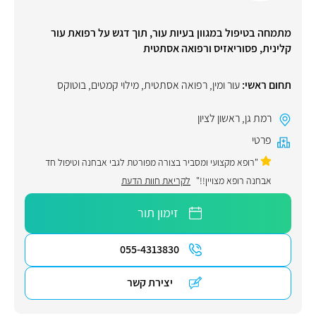
מתמחה בטיפול במגוון בעיות עור, תוך דגש על רפואת עור
קלינית, פסוריאזיס ורפואה אסתטית
תחום ראשי:
עור ומין
,
רפואה אסתטית
,
מילוי קמטים
,
בוטוקס
רמת גן
,
ראשון לציון
פרטי
"רופא מקצועי ומסביר בצורה מפורטת לגבי אבחנה וטיפול חד
אבחנה רופא מצויין!!"
לקריאת חוות הדעת
זימון תור
055-4313830
יצירת קשר