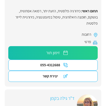
תחום ראשי:
כירורגיה פלסטית
,
הזעת יתר
,
רפואה אסתטית
,
בוטוקס
,
חומצה היאלורונית
,
טיפול בפיגמנטציה
,
כירורגיית לייזר
פלסטית
רחובות
פרטי
זימון תור
055-4312688
יצירת קשר
ד"ר גילה בקמן