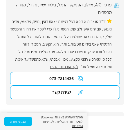
פרטי
,
AIG
,
איילון
,
הפניקס
,
הראל
,
ביטוח ישיר
,
מגדל
,
מנורה
מבטחים
"ד”ר טנצר הוא רופא בעל רגישות יוצאת דופן , נעים, מקצועי, אדיב
ואנושי, עם יחס אישי ולב ענק. הגעתי אליו כדי לשפר את החיוך והמנשך
שלי, וקיבלתי תוצאה שחלמתי עליה במשך שנים. לאורך כל התהליך
הרגשתי שאני בידיים הטובות ביותר , הוא הקשיב, הסביר, ליווה
בסבלנות והעניק תחושת ביטחון מלאה. אני ממליצה עליו מכל הלב
לכל מי שמחפש רופא מקצועי, אמין ואכפתי, שלא מתפשר על איכות
ועל תוצאה מושלמת."
לקריאת חוות הדעת
073-7814436
יצירת קשר
האתר משתמש בעוגיות (Cookies)
ד"ר אולה מטקובסקי
לשיפור חוויית הגלישה.
למדיניות
הבנתי, תודה
הפרטיות
5