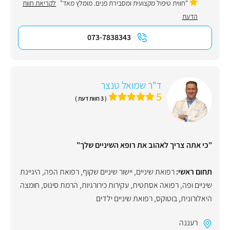
"חווית טיפול מקצועית ומסבירת פנים. מומלץ מאד"
לקריאת חוות
הדעת
073-7838343
ד"ר שמואל טנצר
5
( 3 חוות דעת )
"כי אתה צריך לאהוב את רופא השיניים שלך"
תחום ראשי:
רפואת שיניים
,
יישור שיניים שקוף
,
רפואת הפה
,
היגיינת
שיניים ופה
,
רפואה אסתטית
,
עקירות כירורגיות
,
הרמת סינוס
,
חומצה
היאלורונית
,
בוטוקס
,
רפואת שיניים ילדים
רעננה