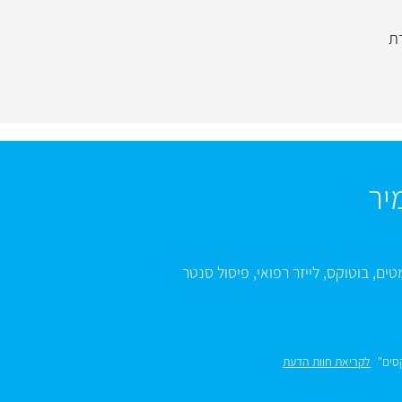
ת
יר
טים
,
בוטוקס
,
לייזר רפואי
,
פיסול סנטר
סים"
לקריאת חוות הדעת