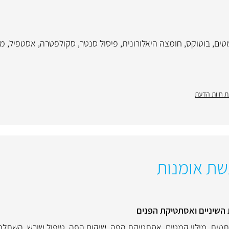
טים
,
בוטוקס
,
חומצה היאלורונית
,
פיסול סנטר
,
סקולפטרה
,
אסטפיל
,
מי
 חוות הדעת
שת אומנות
השיניים ואסתטיקת הפנים
תטית
,
מילוי קמטים
,
אסתטיקת הפה
,
שיקום הפה
,
טיפול שורש
,
השתלת 