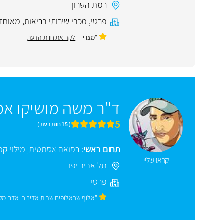
רמת השרון
פרטי
,
מכבי שירותי בריאות
,
מאוחד
"מצויין"
לקריאת חוות הדעת
ד"ר משה מושיקו אמ
5
( 15 חוות דעת )
תחום ראשי:
רפואה אסתטית
,
מילוי קמ
קראו עליי
תל אביב יפו
פרטי
"אלוף שבאלופים שרות אדיב בן אדם מק