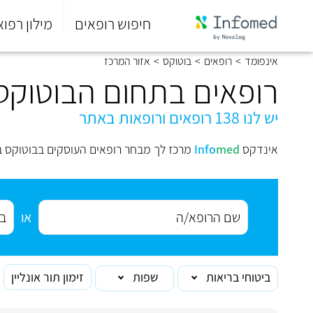
חיפוש רופאים
מילון רפוא
סוף
אינפומד
>
רופאים
>
בוטוקס
>
אזור המרכז
התפריט
הראשי.
רופאים בתחום הבוטוקס
יש לנו 138 רופאים ורופאות באתר
אינדקס
med
Info
מרכז לך מבחר רופאים העוסקים בבוטוקס ב
או
ביטוחי בריאות
שפות
זימון תור אונליין