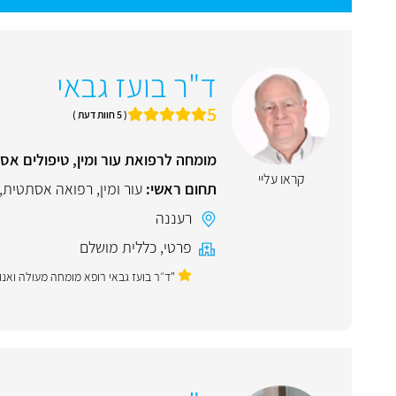
ד"ר בועז גבאי
5
( 5 חוות דעת )
מומחה לרפואת עור ומין, טיפולים אס
קראו עליי
תחום ראשי:
עור ומין
,
רפואה אסתטית
,
רעננה
פרטי
,
כללית מושלם
"ד״ר בועז גבאי רופא מומחה מעולה ואנו