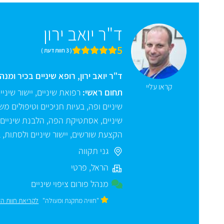
ד"ר יואב ירון
5
( 3 חוות דעת )
ד"ר יואב ירון, רופא שיניים בכיר ומנהל רפואי, בעל יותר מ-15 שנות
קראו עליי
תחום ראשי:
רפואת שיניים
,
יישור שיני
שיניים ופה
,
בעיות חניכיים וטיפולים מ
שיניים
,
אסתטיקת הפה
,
הלבנת שיניים
הקצעת שורשים
,
יישור שיניים ולסתות
,
ב
גני תקווה
הראל
,
פרטי
מנהל פורום ציפוי שיניים
"חוויה מתקנת ומעולה"
לקריאת חוות ה