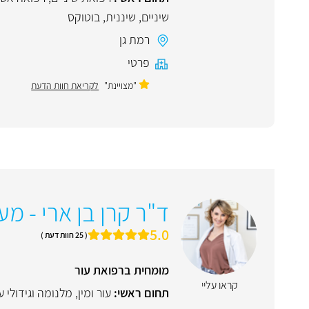
שיניים
,
שיננית
,
בוטוקס
רמת גן
פרטי
"מצויינת"
לקריאת חוות הדעת
ד"ר קרן בן ארי - מע
5.0
( 25 חוות דעת )
מומחית ברפואת עור
קראו עליי
תחום ראשי:
עור ומין
,
מלנומה וגידולי ע