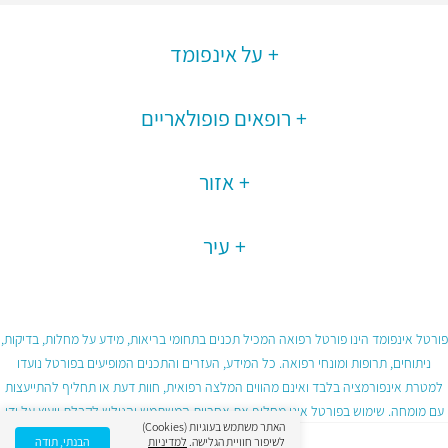
על אינפומד
רופאים פופולאריים
אזור
עיר
פורטל אינפומד הינו פורטל רפואה המכיל תכנים בתחומי בריאות, מידע על מחלות, בדיקות,
ניתוחים, תרופות ומונחי רפואה. כל המידע, העזרים והתכנים המופיעים בפורטל נועדו
למטרת אינפורמציה בלבד ואינם מהווים המלצה רפואית, חוות דעת או תחליף להתייעצות
עם מומחה. שימוש בפורטל אינו מחליף את אחריות המשתמש והגולש לקבלת ייעוץ על ידי
האתר משתמש בעוגיות (Cookies)
גורם רפואי מוסמך ובכפוף לתנאי השימוש בפורטל.
לשיפור חוויית הגלישה.
למדיניות
הבנתי, תודה