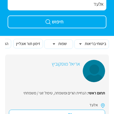
חיפוש
ביטוחי בריאות
שפות
זימון תור אונליין
הרופא
אריאל מוסקוביץ
תחום ראשי:
הנחיית הורים ומשפחה
,
טיפול זוגי / משפחתי
אלעד