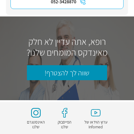
052-3428870
רופא, אתה עדיין לא חלק
מאינדקס המומחים שלנו?
שווה לך להצטרף!
ערוץ הוידאו של
הפייסבוק
האינסטגרם
Infomed
שלנו
שלנו