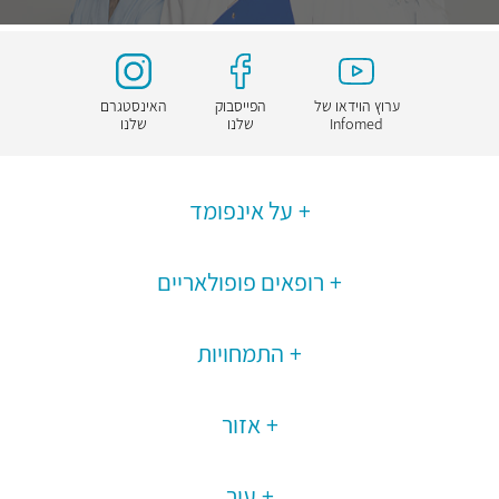
ערוץ הוידאו של
הפייסבוק
האינסטגרם
Infomed
שלנו
שלנו
על אינפומד
רופאים פופולאריים
התמחויות
אזור
עיר