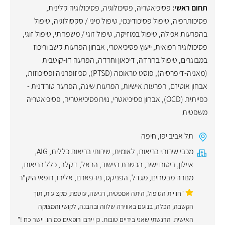
תחום ראשי:
פסיכיאטריה
,
פסיכולוגיה
,
פסיכולוגיה קלינית
,
פסיכותרפיה
,
טיפול פסיכודינמי
,
טיפול מיני / סקסולוגיה
,
טיפול
בהפרעות אכילה
,
טיפול במוזיקה
,
טיפול זוגי / משפחתי
,
טיפול זוגי
,
פסיכולוגיה רפואית
,
ייעוץ פסיכיאטרי
,
אבחון הפרעות קשב וריכוז
במבוגרים
,
טיפול בחרדה
,
דיכאון וחרדה
,
הפרעה דו-קוטבית
(מאניה-דיפרסיה)
,
פוסט טראומה (PTSD)
,
סכיזופרניה ופסיכוזות
,
אבחון אוטיזם
,
הפרעות אישיות
,
הפרעות שינה
,
הפרעה טורדנית -
כפייתית (OCD)
,
אבחון פסיכיאטרי
,
נוירופסיכיאטריה
,
פסיכיאטריה
משפטית
תל אביב יפו
,
חיפה
מכבי שירותי בריאות
,
לאומית
,
שירותי בריאות כללית
,
AIG
,
איילון
,
ביטוח ישיר
,
הכשרת היישוב
,
הראל
,
דקלה
,
כלל בריאות
,
מנורה מבטחים
,
מגדל
,
הפניקס
,
ניו-פארם
,
אליהו
,
רופאי היק"ר
"חוויית הטיפול, היתה אמפטית, רגישה, עוטפת, מקצועית, תוך
הקשבה, הכלה, בנועם באווירה שלווה ובהבנה, לקושי והמצוקה
האישית. הרגשתי שאני בידיים טובות. כן יירבו רופאים כמוהו. יישר כח !"