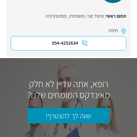
תחום ראשי:
טיפול זוגי / משפחתי
,
פסיכותרפיה
חיפה
054-4252634
רופא, אתה עדיין לא חלק
מאינדקס המומחים שלנו?
שווה לך להצטרף!