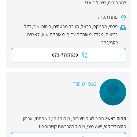
למתבגרים
,
טיפול דיאדי
פתח תקווה
פרטי
,
הפניקס
,
הראל
,
מנורה מבטחים
,
ביטוח ישיר
,
כלל
בריאות
,
מגדל
,
מאוחדת עדיף
,
מאוחדת שיא
,
לאומית
כסף/זהב
073-7767639
נעמי טימור
תחום ראשי:
פסיכולוגיה חינוכית
,
טיפול זוגי / משפחתי
,
אבחון
פסיכודידקטי
,
ייעוץ מיני
,
טיפול בהפרעות קשב וריכוז