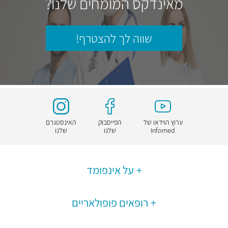
מאינדקס המומחים שלנו?
שווה לך להצטרף!
ערוץ הוידאו של
הפייסבוק
האינסטגרם
Infomed
שלנו
שלנו
על אינפומד
רופאים פופולאריים