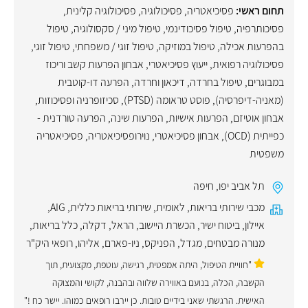
תחום ראשי:
פסיכיאטריה
,
פסיכולוגיה
,
פסיכולוגיה קלינית
,
פסיכותרפיה
,
טיפול פסיכודינמי
,
טיפול מיני / סקסולוגיה
,
טיפול
בהפרעות אכילה
,
טיפול במוזיקה
,
טיפול זוגי / משפחתי
,
טיפול זוגי
,
פסיכולוגיה רפואית
,
ייעוץ פסיכיאטרי
,
אבחון הפרעות קשב וריכוז
במבוגרים
,
טיפול בחרדה
,
דיכאון וחרדה
,
הפרעה דו-קוטבית
(מאניה-דיפרסיה)
,
פוסט טראומה (PTSD)
,
סכיזופרניה ופסיכוזות
,
אבחון אוטיזם
,
הפרעות אישיות
,
הפרעות שינה
,
הפרעה טורדנית -
כפייתית (OCD)
,
אבחון פסיכיאטרי
,
נוירופסיכיאטריה
,
פסיכיאטריה
משפטית
תל אביב יפו
,
חיפה
מכבי שירותי בריאות
,
לאומית
,
שירותי בריאות כללית
,
AIG
,
איילון
,
ביטוח ישיר
,
הכשרת היישוב
,
הראל
,
דקלה
,
כלל בריאות
,
מנורה מבטחים
,
מגדל
,
הפניקס
,
ניו-פארם
,
אליהו
,
רופאי היק"ר
"חוויית הטיפול, היתה אמפטית, רגישה, עוטפת, מקצועית, תוך
הקשבה, הכלה, בנועם באווירה שלווה ובהבנה, לקושי והמצוקה
האישית. הרגשתי שאני בידיים טובות. כן יירבו רופאים כמוהו. יישר כח !"