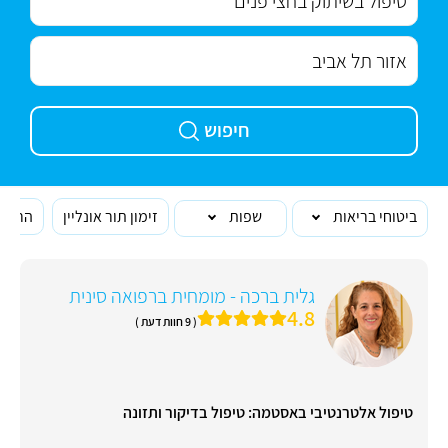
חיפוש
ביטוחי בריאות
שפות
זימון תור אונליין
הרופא
גלית ברכה - מומחית ברפואה סינית
4.8
( 9 חוות דעת )
טיפול אלטרנטיבי באסטמה: טיפול בדיקור ותזונה