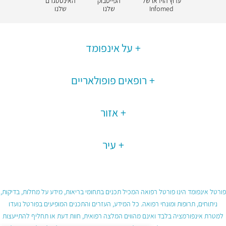
ערוץ הוידאו של
הפייסבוק
האינסטגרם
Infomed
שלנו
שלנו
על אינפומד
רופאים פופולאריים
אזור
עיר
פורטל אינפומד הינו פורטל רפואה המכיל תכנים בתחומי בריאות, מידע על מחלות, בדיקות,
ניתוחים, תרופות ומונחי רפואה. כל המידע, העזרים והתכנים המופיעים בפורטל נועדו
למטרת אינפורמציה בלבד ואינם מהווים המלצה רפואית, חוות דעת או תחליף להתייעצות