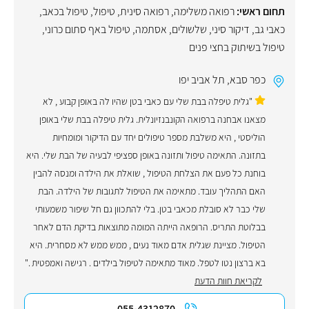
תחום ראשי:
רפואה משלימה
,
רפואה סינית
,
טיפול
,
טיפול בכאב
,
כאבי גב
,
דיקור סיני
,
שלשולים
,
אסתמה
,
טיפול באף סתום כרוני
,
טיפול בשיתוק בחצי פנים
כפר סבא
,
תל אביב יפו
"גלית טיפלה בבת שלי עם כאבי בטן שהיו לה באופן קבוע , לא
מצאנו אבחנה ברפואה הקונבנזיונלית. גלית טיפלה בבת שלי באופן
הוליסטי , היא משלבת מספר טיפולים יחד עם הדיקור ומומחיות
בתזונה. התאימה טיפול ותזונה באופן ספציפי לבעיה של הבת שלי. היא
בוחנת כל פעם את הצלחת הטיפול , שואלת את הילדה ומנסה להבין
האם התהליך עובד. מתאימה את הטיפול לתגובות של הילדה. הבת
שלי כבר לא סובלת מכאבי בטן. בלי להתכוון גם חל שיפור משמעותי
בבלוטת התריס. הרופאה הייתה המומה מתוצאות בדיקת הדם לאחר
הטיפול. מציינת שגלית אדם מאוד נעים , ממש ממש לא מסחרית. היא
בא ברצון נטו לטפל. מאוד מתאימה לטיפול בילדים . רגישה ואמפטית ."
לקריאת חוות הדעת
055-4312870