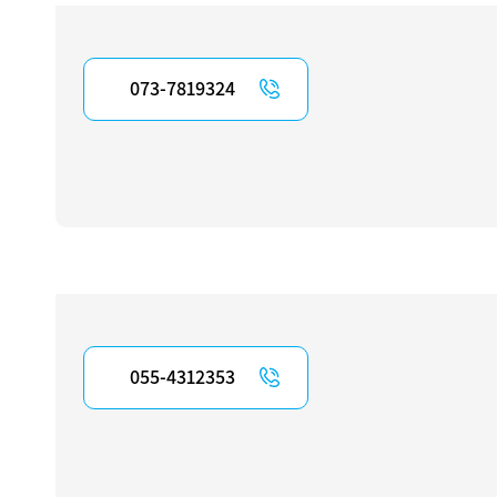
073-7819324
055-4312353