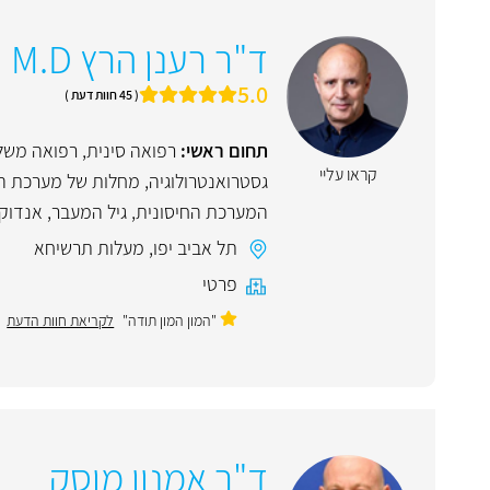
ד"ר רענן הרץ M.D
5.0
( 45 חוות דעת )
תחום ראשי:
רפואה סינית
,
רפואה משל
קראו עליי
גסטרואנטרולוגיה
,
מחלות של מערכת הע
המערכת החיסונית
,
גיל המעבר
,
אנדוקר
תל אביב יפו
,
מעלות תרשיחא
פרטי
"המון המון תודה"
לקריאת חוות הדעת
ד"ר אמנון מוסק