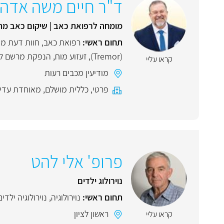
ד"ר חיים משה אדהא
מומחה לרפואת כאב | שיקום כאב מת
תחום ראשי:
רפואת כאב
,
חוות דעת מ
(Tremor)
,
זעזוע מוח
,
הנפקת מרשם לק
קראו עליי
מודיעין מכבים רעות
פרטי
,
כללית מושלם
,
מאוחדת עדי
פרופ' אלי להט
נוירולוג ילדים
תחום ראשי:
נוירולוגיה
,
נוירולוגיה ילדים
ראשון לציון
קראו עליי