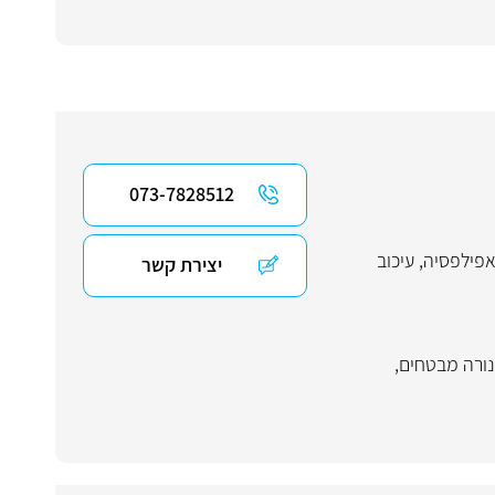
073-7828512
פילפסיה
,
עיכוב
יצירת קשר
ורה מבטחים
,