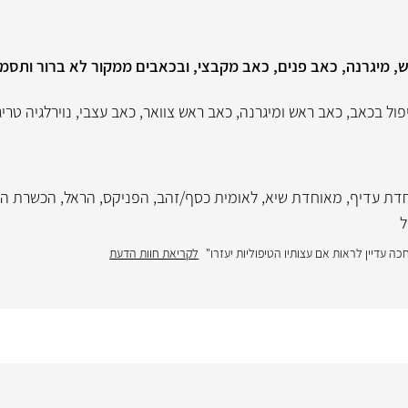
ש, מיגרנה, כאב פנים, כאב מקבצי, ובכאבים ממקור לא ברור ותסמי
פול בכאב
,
כאב ראש ומיגרנה
,
כאב ראש צוואר
,
כאב עצבי
,
נוירלגיה טרי
דת עדיף
,
מאוחדת שיא
,
לאומית כסף/זהב
,
הפניקס
,
הראל
,
הכשרת הי
ל
כה עדיין לראות אם עצותיו הטיפוליות יעזרו"
לקריאת חוות הדעת