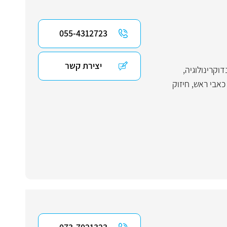
055-4312723
יצירת קשר
דוקרינולוגיה
,
כאבי ראש
,
חיזוק