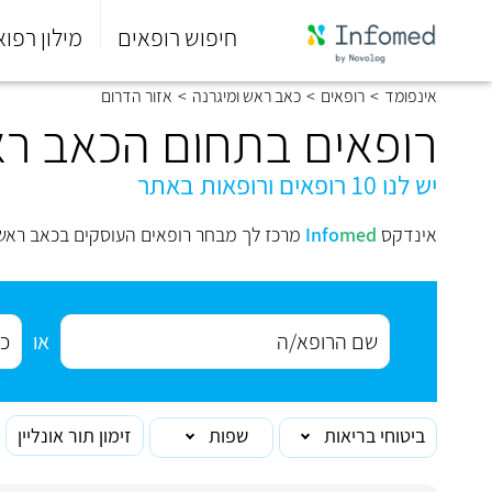
חיפוש רופאים
מילון רפוא
סוף
אינפומד
>
רופאים
>
כאב ראש ומיגרנה
>
אזור הדרום
התפריט
הראשי.
רופאים בתחום הכאב רא
יש לנו 10 רופאים ורופאות באתר
אינדקס
med
Info
מרכז לך מבחר רופאים העוסקים בכאב ראש 
או
ביטוחי בריאות
שפות
זימון תור אונליין