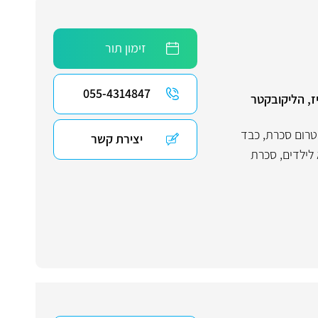
זימון תור
055-4314847
גיז, הליקובקטר
טרום סכרת
,
כבד
יצירת קשר
לילדים
,
סכרת