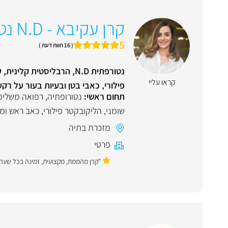
קרן עקיבא - N.D נטורפתית
5
( 16 חוות דעת )
נטורפתית N.D, הרבליסטי
קראו עליי
פילורי, כאבי בטן ובעיות בעור על רק
תחום ראשי:
נטורופתיה
,
רפואה משלימ
שומני
,
הליקובקטר פילורי
,
כאב ראש ומי
מזכרת בתיה
פרטי
"קרן מהממת, מקצועית, זמינה בכל שע