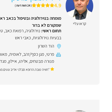
4.9
( 24 חוות דעת )
מומחה בנוירולוגיה ובטיפול בכאב רא
קראו עליי
שמקורם לא ברור
תחום ראשי:
נוירולוגיה
,
רפואת כאב
,
טי
בבעיות נוירולוגיות
,
כאבי ראש
הוד השרון
פרטי
,
מגן כסף/זהב
,
לאומית
,
מאוח
מנורה מבטחים
,
אליהו
,
איילון
,
מגד
"חוויה טובה.הרופא סבלני אדיב ונעים.מח