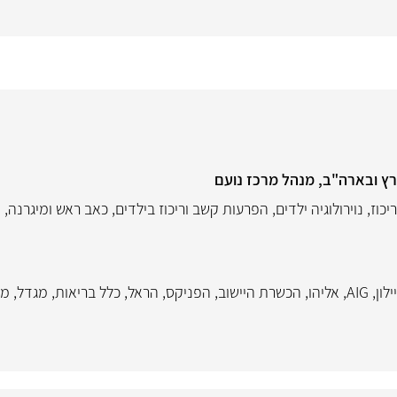
רץ ובארה"ב, מנהל מרכז נועם
יכוז
,
נוירולוגיה ילדים
,
הפרעות קשב וריכוז בילדים
,
כאב ראש ומיגרנה
,
א
ילון
,
AIG
,
אליהו
,
הכשרת היישוב
,
הפניקס
,
הראל
,
כלל בריאות
,
מגדל
,
מנ