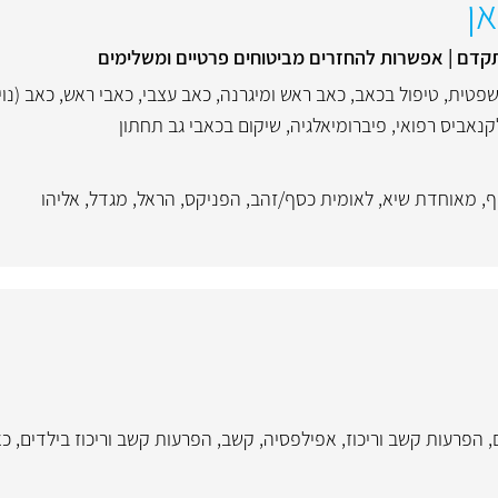
ן
קדם | אפשרות להחזרים מביטוחים פרטיים ומשלימים
שפטית
,
טיפול בכאב
,
כאב ראש ומיגרנה
,
כאב עצבי
,
כאבי ראש
,
כאב (נוי
נאביס רפואי
,
פיברומיאלגיה
,
שיקום בכאבי גב תחתון
ף
,
מאוחדת שיא
,
לאומית כסף/זהב
,
הפניקס
,
הראל
,
מגדל
,
אליהו
,
הפרעות קשב וריכוז
,
אפילפסיה
,
קשב
,
הפרעות קשב וריכוז בילדים
,
כא