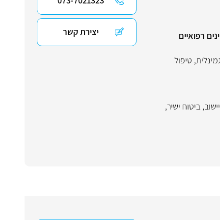
073-7021323
יצירת קשר
נים רפואיים
גמינלית
,
טיפול
ישוב
,
ביטוח ישיר
,