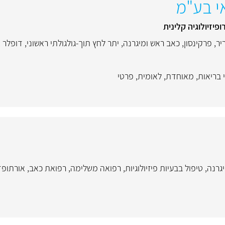
אי בע"מ
ופיזיולוגיה קלינית
יר
,
פרקינסון
,
כאב ראש ומיגרנה
,
יתר לחץ תוך-גולגולתי ראשוני
,
דופלר צ
 בריאות
,
מאוחדת
,
לאומית
,
פרטי
גרנה
,
טיפול בבעיות פיזיולוגיות
,
רפואה משלימה
,
רפואת כאב
,
אורתופד