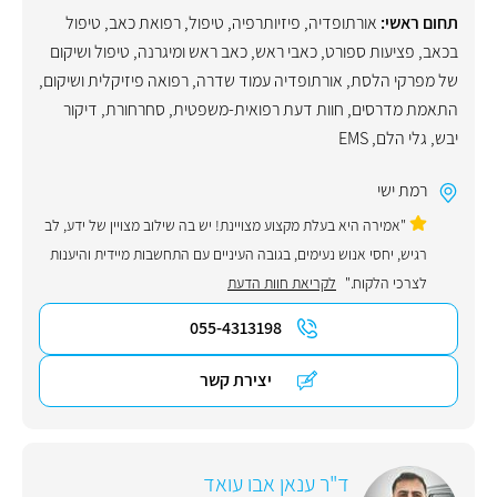
תחום ראשי:
אורתופדיה
,
פיזיותרפיה
,
טיפול
,
רפואת כאב
,
טיפול
בכאב
,
פציעות ספורט
,
כאבי ראש
,
כאב ראש ומיגרנה
,
טיפול ושיקום
של מפרקי הלסת
,
אורתופדיה עמוד שדרה
,
רפואה פיזיקלית ושיקום
,
התאמת מדרסים
,
חוות דעת רפואית-משפטית
,
סחרחורת
,
דיקור
יבש
,
גלי הלם
,
EMS
רמת ישי
"אמירה היא בעלת מקצוע מצויינת! יש בה שילוב מצויין של ידע, לב
רגיש, יחסי אנוש נעימים, בגובה העיניים עם התחשבות מיידית והיענות
לצרכי הלקוח."
לקריאת חוות הדעת
055-4313198
יצירת קשר
ד"ר ענאן אבו עואד