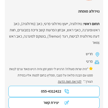
נוירולוג מומחה
תחום ראשי:
נוירולוגיה
,
ייעוץ נוירולוגי פרטי
,
כאב (נוירולוגיה)
,
כאב
ראש ומיגרנה
,
כאבי ראש
,
אבחון הפרעות קשב וריכוז במבוגרים
,
חוות
דעת נוירולוגית לביטוח
,
רעד (Tremor)
,
בוטוקס למיגרנה
,
כאב ראש
צוואר
חריש
פרטי
"היה שרות מעולה? הרגיש לי המון זמן והיה רגיש מאוד וגרם לצאת
ממנו עם הבנה מלאה על מצבי, ממליץ בחום לפנות אליו במידת
הצורך."
לקריאת חוות הדעת
055-4312422
יצירת קשר