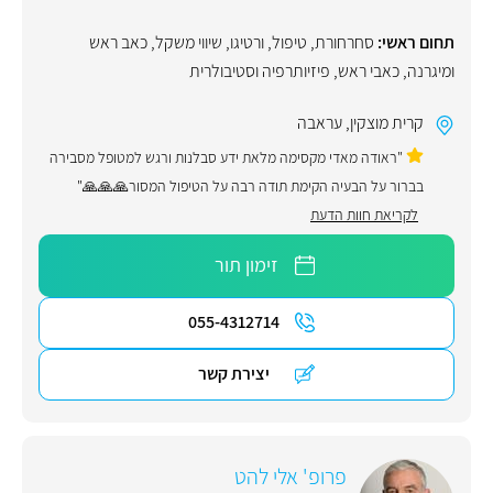
תחום ראשי:
סחרחורת
,
טיפול
,
ורטיגו
,
שיווי משקל
,
כאב ראש
ומיגרנה
,
כאבי ראש
,
פיזיותרפיה וסטיבולרית
קרית מוצקין
,
עראבה
"ראודה מאדי מקסימה מלאת ידע סבלנות ורגש למטופל מסבירה
בברור על הבעיה הקימת תודה רבה על הטיפול המסור🙏🙏🙏"
לקריאת חוות הדעת
זימון תור
055-4312714
יצירת קשר
פרופ' אלי להט