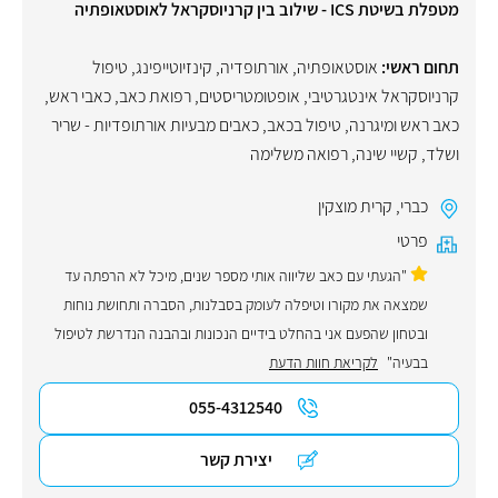
מטפלת בשיטת ICS - שילוב בין קרניוסקראל לאוסטאופתיה
תחום ראשי:
אוסטאופתיה
,
אורתופדיה
,
קינזיוטייפינג
,
טיפול
קרניוסקראל אינטגרטיבי
,
אופטומטריסטים
,
רפואת כאב
,
כאבי ראש
,
כאב ראש ומיגרנה
,
טיפול בכאב
,
כאבים מבעיות אורתופדיות - שריר
ושלד
,
קשיי שינה
,
רפואה משלימה
כברי
,
קרית מוצקין
פרטי
"הגעתי עם כאב שליווה אותי מספר שנים, מיכל לא הרפתה עד
שמצאה את מקורו וטיפלה לעומק בסבלנות, הסברה ותחושת נוחות
ובטחון שהפעם אני בהחלט בידיים הנכונות ובהבנה הנדרשת לטיפול
בבעיה"
לקריאת חוות הדעת
055-4312540
יצירת קשר