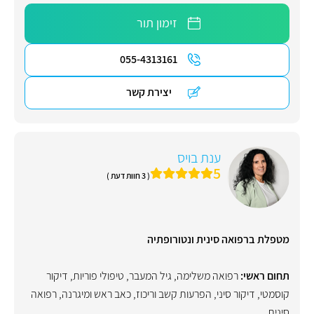
זימון תור
055-4313161
יצירת קשר
ענת בויס
5
( 3 חוות דעת )
מטפלת ברפואה סינית ונטורופתיה
תחום ראשי:
רפואה משלימה
,
גיל המעבר
,
טיפולי פוריות
,
דיקור
קוסמטי
,
דיקור סיני
,
הפרעות קשב וריכוז
,
כאב ראש ומיגרנה
,
רפואה
סינית