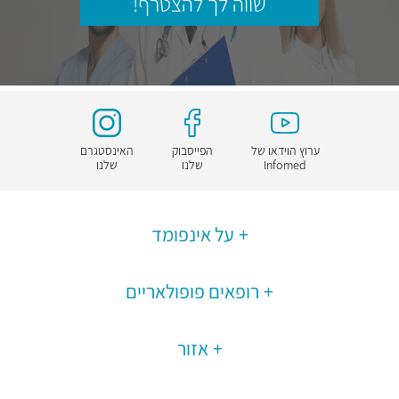
שווה לך להצטרף!
ערוץ הוידאו של
הפייסבוק
האינסטגרם
Infomed
שלנו
שלנו
על אינפומד
רופאים פופולאריים
אזור