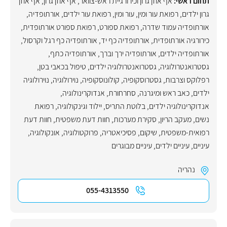
תחום ראשי:
אף אוזן גרון וכירורגיית ראש-צוואר
,
אף אוזן גרון
,
אף אוזן
גרון ילדים
,
רפואת עור ומין
,
עור ומין
,
רפואת עור ילדים
,
אורתופדיה
,
אורתופדיה עמוד שדרה
,
רפואת ספורט
,
רפואת ספורט אורתופדית
,
כירורגיה אורתופדית
,
אורתופדיה כף יד
,
אורתופדיה כף רגל וקרסול
,
אורתופדיה ילדים
,
אורתופדיה ירך וברך
,
אורתופדיה כתף
,
גסטרואנטרולוגיה
,
גסטרואנטרולוגיה ילדים
,
טיפול בכאבי בטן
,
רפלוקס וצרבות
,
גסטרוסקופיה
,
קולונוסקופיה
,
נוירולוגיה
,
נוירולוגיה
ילדים
,
כאב ראש ומיגרנה
,
סחרחורת
,
אנדוקרינולוגיה
,
אנדוקרינולוגיה ילדים
,
בלוטת התריס
,
יילוד וגינקולוגיה, רפואת
נשים
,
מעקב הריון
,
סקירת מערכות
,
חוות דעת משפטית
,
חוות דעת
רפואית-משפטית
,
שיקום
,
פסיכיאטריה
,
פרוקטולוגיה
,
אונקולוגיה
,
עיניים
,
עיניים ילדים
,
עיניים מבוגרים
נהריה
055-4313550