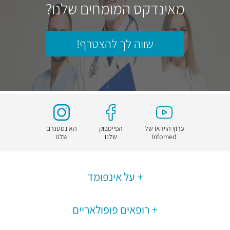
מאינדקס המומחים שלנו?
שווה לך להצטרף!
ערוץ הוידאו של
הפייסבוק
האינסטגרם
Infomed
שלנו
שלנו
על אינפומד
רופאים פופולאריים