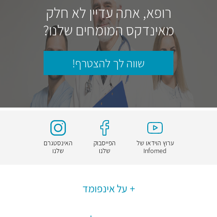
רופא, אתה עדיין לא חלק
מאינדקס המומחים שלנו?
שווה לך להצטרף!
ערוץ הוידאו של
הפייסבוק
האינסטגרם
Infomed
שלנו
שלנו
על אינפומד