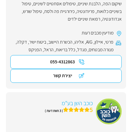
שיקום הפה
,
הלבנת שיניים
,
טיפולים אסתטיים לשיניים
,
טיפול
בשיניים כלואות
,
פריודונטיה
,
כירורגיית פה ולסת
,
טיפול שורש
,
אנדודונטיה
,
רפואת שיניים ילדים
מודיעין מכבים רעות
פרטי
,
איילון
,
AIG
,
אליהו
,
הכשרת היישוב
,
ביטוח ישיר
,
דקלה
,
מנורה מבטחים
,
מגדל
,
כלל בריאות
,
הראל
,
הפניקס
055-4312863
יצירת קשר
כוכב השן בע"מ
5
( 3 חוות דעת )