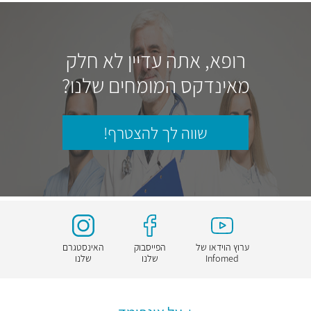
רופא, אתה עדיין לא חלק
מאינדקס המומחים שלנו?
שווה לך להצטרף!
ערוץ הוידאו של
הפייסבוק
האינסטגרם
Infomed
שלנו
שלנו