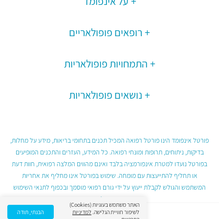
על אינפומד
רופאים פופולאריים
התמחויות פופולאריות
נושאים פופולאריות
פורטל אינפומד הינו פורטל רפואה המכיל תכנים בתחומי בריאות, מידע על מחלות,
בדיקות, ניתוחים, תרופות ומונחי רפואה. כל המידע, העזרים והתכנים המופיעים
בפורטל נועדו למטרת אינפורמציה בלבד ואינם מהווים המלצה רפואית, חוות דעת
או תחליף להתייעצות עם מומחה. שימוש בפורטל אינו מחליף את אחריות
המשתמש והגולש לקבלת ייעוץ על ידי גורם רפואי מוסמך ובכפוף לתנאי השימוש
בפורטל.
האתר משתמש בעוגיות (Cookies)
לשיפור חוויית הגלישה.
למדיניות
הבנתי, תודה