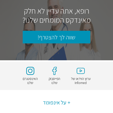
רופא, אתה עדיין לא חלק
מאינדקס המומחים שלנו?
שווה לך להצטרף!
ערוץ הוידאו של
הפייסבוק
האינסטגרם
Infomed
שלנו
שלנו
על אינפומד