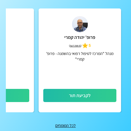
פרופ' יהודה קמרי
א
4.9
5
(
6 חוות דעת
)
מנהל "המרכז לטיפול רפואי בהשמנה - פרופ'
דיאטן
קמרי"
לקביעת תור
לק
לכל המומחים