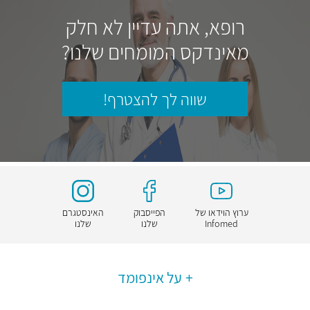
רופא, אתה עדיין לא חלק
מאינדקס המומחים שלנו?
שווה לך להצטרף!
ערוץ הוידאו של
הפייסבוק
האינסטגרם
Infomed
שלנו
שלנו
על אינפומד