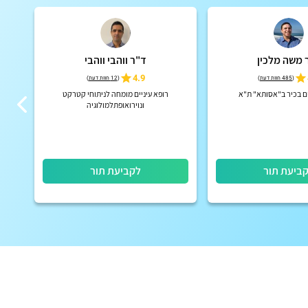
 משה מלכין
ד"ר ווהבי ווהבי
4.9
(
485 חוות דעת
)
(
12 חוות דעת
)
ים בכיר ב"אסותא" ת"א
רופא עיניים מומחה לניתוחי קטרקט
מנה
ונוירואופתלמולוגיה
ביעת תור
לקביעת תור