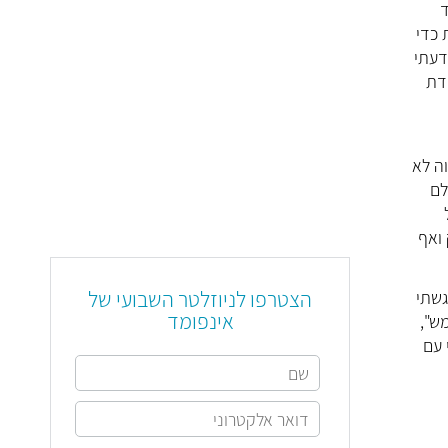
ד
 כדי
דעתי
רבע, עובדת
ר הגבוה לא
 ילדים בני 26 עד 35, אשר כולם
 ואף
הצטרפו לניוזלטר השבועי של
גשתי
אינפומד
ש",
 עם