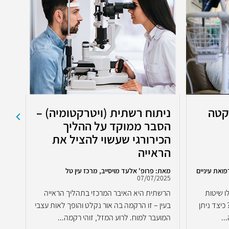
קטה
ניתוח רשתית (ויטרקטומיה) –
דמ
הסבר ממוקד על ההליך
ני
הכירורגי שעשוי להציל את
הראייה
פואת עיניים
מאת: פרופ' אלעד מויסייב, מרכז עין טל
מאת:
07/07/2025
פלסט
2023
 שיטות
הרשתית היא האיבר המרכזי בתהליך הראייה
דמעת
כיצד ניתן
בעין – זו הרקמה בה אור נקלט והופך לאות עצבי
עיני
..
המועבר למוח. לרוע המזל, זוהי רקמה...
של 