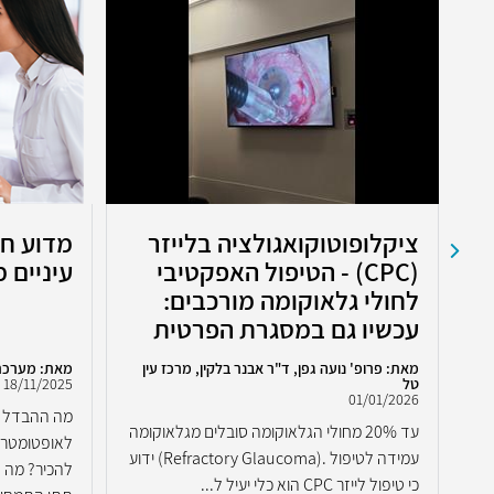
ציקלופוטוקואגולציה בלייזר
מדוע חש
(CPC) - הטיפול האפקטיבי
עיניים 
לחולי גלאוקומה מורכבים:
עכשיו גם במסגרת הפרטית
מאת: פרופ' נועה גפן, ד"ר אבנר בלקין, מרכז עין
מאת: מערכת
טל
18/11/2025
01/01/2026
מה ההבדל בי
עד 20% מחולי הגלאוקומה סובלים מגלאוקומה
לאופטומטריס
עמידה לטיפול .(Refractory Glaucoma) ידוע
...
להכיר? מה ח
כי טיפול לייזר CPC הוא כלי יעיל ל...