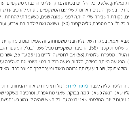
 מאליהן, אלא כי כל הילדים בכיתה צחקו עלי כי הרכבתי משקפיים. עו
רו לי. במשך השנים הארוכות שלי עם המשקפיים ניסיתי להרכיב עדשות
ים. נקודת השבירה שלי הייתה לפני שמונה שנים, כשעמדתי להתחתן. י
שאין סיכוי שאני מתחתנת עם משקפיים ושבלעדיהן אני לא רואה כלום". כך מספרת טליה קסנר (30), נשואה ואם לילדה בת א
בא ואמא. במקרה של טליה ובני משפחתה, זה אפילו מוכח, מחקרית
ראייה מועברים בתורשה וגם אמא של טליה, שלומית קסנר (58), הרכיבה משקפיים מגיל שש. "בגלל המספ
הצלחתי אפילו לראות את עצמי במראה, והמצב לא השתפר עם הגיל", מספרת שלומית (58) אם לחמישה
. הפגיעה הייתה כפולה, הלקות פגעה בכל היבט יומיומי וגם השליכה על
מולטיפוקל, שכידוע עלותם גבוהה מאוד ומעבר לכך המוצר כבד, מציק
 החליטה טליה לעבור
ניתוח לייזר
: "נולדתי מחדש אחרי הניתוח, והתר
אליו שאני רואה כשאני קמה בבוקר, שאני מתאפרת, ומרכיבה משקפי שמ
תוח לייזר, החלטתי שאני רוצה גם. כל חשש שהיה לי נמוג כשנפגשתי