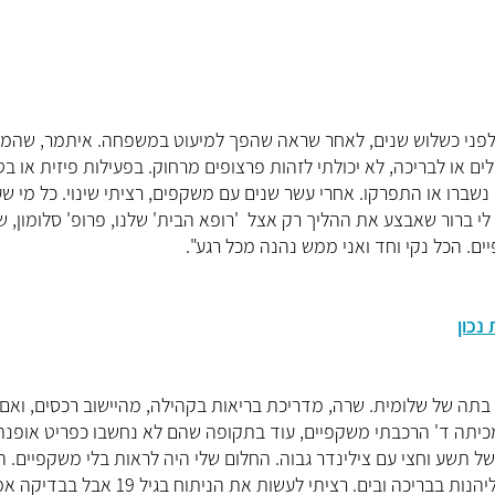
 איתמר קסנר (26) עבר ניתוח לייזר לפני כשלוש שנים, לאחר שראה שהפך למיעוט במשפחה. איתמר, ש
 או לבריכה, לא יכולתי לזהות פרצופים מרחוק. בפעילות פיזית או בטי
נשברו או התפרקו. אחרי עשר שנים עם משקפים, רציתי שינוי. כל מי ש
י ברור שאבצע את ההליך רק אצל 'רופא הבית' שלנו, פרופ' סלומון, ש
ים. הכל נקי וחד ואני ממש נהנה מכל רגע".
נכון
יים לאחר מכן, הצטרפה למהלך המשפחתי שרה כלב (32), בתה של שלומית. שרה, מדריכת בריאות בקהילה, מהיישוב רכסים, ואם
כיתה ד' הרכבתי משקפיים, עוד בתקופה שהם לא נחשבו כפריט אופנת
תשע וחצי עם צילינדר גבוה. החלום שלי היה לראות בלי משקפיים. ה
הפריע לי בהם: הגשם, האדים בבישול ובמקלחת וחוסר היכולת ליהנות בבריכה ובים. רציתי לעשות את הני