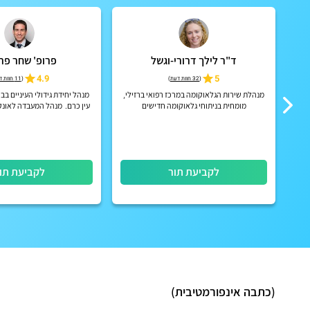
ד"ר לילך דרורי-וגשל
פרופ' שחר פר
4.9
5
(
32 חוות דעת
)
(
11 חוות דעת
וחי
מנהלת שירות הגלאוקומה במרכז רפואי ברזילי,
מנהל יחידת גידולי העיניים ב
ות
מומחית בניתוחי גלאוקומה חדישים
עין כרם. מנהל המעבדה לאונקו
של העין. רופא עיניים של מ
באונקולוגיה והמטו
לקביעת תור
לקביעת תו
(כתבה אינפורמטיבית)