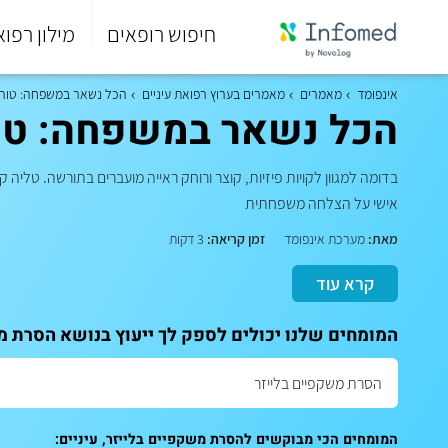
חיפוש רופאים
מילון רפוא
סוף
התפריט
אינפומד
מאמרים
מאמרים בערוץ רפואת עיניים
הכל נשאר במשפחה: טור א
הראשי.
הכל נשאר במשפחה: טור
בדומה למגוון לקויות פיזיות, קוצר ורוחק ראייה מועברים בתורשה. טלי
אישי על הצלחה משפחתית
מאת:
מערכת אינפומד
זמן קריאה:
3 דקות
קרא עוד
המומחים שלנו יכולים לספק לך ייעוץ בנושא הסרת מש
המומחים הכי מבוקשים להסרת משקפיים בלייזר, עיניים: