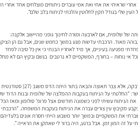
ל אחרי שראיתי את אחי ואת אמי עוברים ניתוחים מוצלחים אחד אחרי הש
ין שלי בגודל תקין לחלוטין והלכתי לניתוח בלב שלם".
הלכתי בעקבות שלומית", מספרת רבקה קווה (55) אחותה של שלומית, אם לארבעה ומורה לחינוך גופני מהיישוב אלקנה:
בוהה מאוד. הרכבתי עדשות מגע במשך כחמש שנים, אבל גם הן הציקו 
דתי מפגיעה בעיניים, אך מיד לאחריו הבנתי כי אין כל סיבה לפחד
כל אי נוחות – בחורף, המשקפיים לא נרטבים בגשם ובקיץ הם לא מחלי
המהפך המשפחתי לא עצר אצל טליה, שלומית, איתמר שרה ורבקה, אלא צבר תאוצה והבאה בתור היתה הדס משגב (27( סטודנטית
עשר: "החלטתי על הניתוח בעקבות ההמלצה של שלומית ובנות הדוד שלי
 את הניתוח עשיתי לפני כשמונה חודשים אצל פרופ' סולומון ומאז הכל
 אחותה של הדס, ענבר משגב בן יאיר (23) חיילת בקבע מקיבוץ עין צורים עברה את הניתוח בעקבות המשפחה. "הרכבת
שברתי את המשקפיים ובמשך יותר משבוע הייתי חסרת אונים בלעדיהם.
ל זה המון זמן. אבל ברגע, היה ברור לי שאתקן את הראייה ".