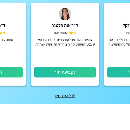
נקל
ד"ר אוה פלטנר
ד"ר
4.9
5
)
(
23 חוות דעת
)
בית החולים הדסה
סגנית מנהלת מחלקת עיניים במרכז הרפואי
מנתח עיני
לוגיה ופתולוגיה
שיבא. רופאה מומחית ביחידת הרשתית ומנתחת
חקרים קליניים
רשתית וקטרקט בכירה במכון העיניים ע"ש
ל...
גולדשלאגר, שיבא, תל השומר.
ר
לקביעת תור
לק
לכל המומחים