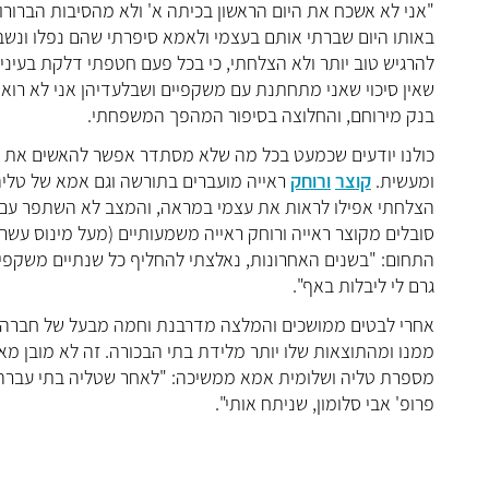
"אני לא אשכח את היום הראשון בכיתה א' ולא מהסיבות הברורות
באותו היום שברתי אותם בעצמי ולאמא סיפרתי שהם נפלו ונשב
להרגיש טוב יותר ולא הצלחתי, כי בכל פעם חטפתי דלקת בעיני
בנק מירוחם, והחלוצה בסיפור המהפך המשפחתי.
כולנו יודעים שכמעט בכל מה שלא מסתדר אפשר להאשים את א
ומעשית.
קוצר
ורוחק
סובלים מקוצר ראייה ורוחק ראייה משמעותיים (מעל מינוס עשר)
התחום: "בשנים האחרונות, נאלצתי להחליף כל שנתיים משקפי 
גרם לי ליבלות באף".
אחרי לבטים ממושכים והמלצה מדרבנת וחמה מבעל של חברה,
ממנו ומהתוצאות שלו יותר מלידת בתי הבכורה. זה לא מובן מ
מספרת טליה ושלומית אמא ממשיכה: "לאחר שטליה בתי עברה ני
פרופ' אבי סלומון, שניתח אותי".