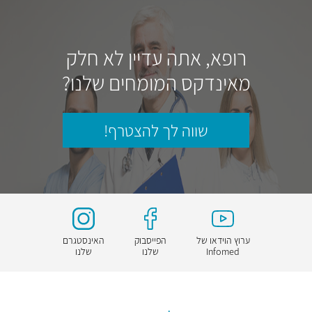
רופא, אתה עדיין לא חלק
מאינדקס המומחים שלנו?
שווה לך להצטרף!
ערוץ הוידאו של
הפייסבוק
האינסטגרם
Infomed
שלנו
שלנו