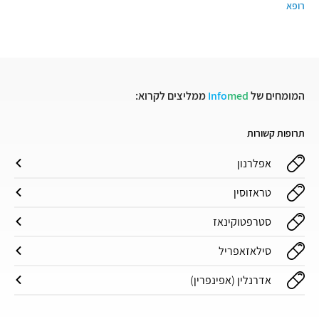
רופא
המומחים של
med
Info
ממליצים לקרוא:
תרופות קשורות
אפלרנון
טראזוסין
סטרפטוקינאז
סילאזאפריל
אדרנלין (אפינפרין)