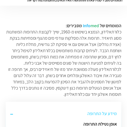
המומחים מסבירים
מידע
אזהרות
תופעות לוואי
רופאים בתחום
המלצות לקריאה
המומחים של
med
Info
מסבירים:
כלורתאלידון, הנמצא בשימוש מ-1960, שייך לקבוצת התרופות המשתנות
מסוג תיאזיד. תרופות אלה מסלקות עודפי מים מהגוף ומפחיתות בצקת
(אצירת נוזלים) אצל אנשים עם אי ספיקת לב גודשית, מחלת כליות
ושחמת הכבד. לעיתים קרובות משתמשים בכלורתאלידון לטיפול ביתר
לחץ דם, ומכיוון שתרופה זו מפחיתה את כמות הסידן בשתן, משתמשים
בה לעיתים למניעת הישנות של סוגים מסויימים של אבני כליות.
לכלורתאלידון פעולה ממושכת יותר מזו של תיאזידים רבים, אך תרופה זו
מגבירה את איבוד האשלגן ומלחים אחרים בשתן. דבר זה עלול לגרום
למיגוון של תסמינים ולהגביר את הסיכון להפרעות בקצב הלב, במיוחד
אצל אנשים הנוטלים תרופות כגון דיגוקסין. מסיבה זו נותנים בדרך כלל
תוספות אשלגן יחד עם כלורתאלידון.
מידע על התרופה
אופן נטילת התרופה