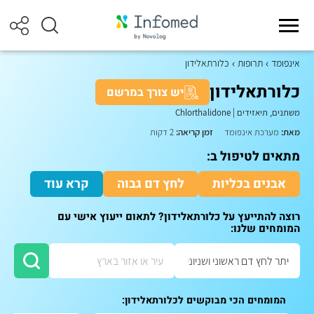
אינפומד
תרופות
כלורתאלידון
כלורתאלידון
יש צורך במרשם
משתנים, תיאזידים
|
Chlorthalidone
מאת:
מערכת אינפומד
זמן קריאה:
2 דקות
מתאים לטיפול ב:
אבנים בכליות
לחץ דם גבוה
קרא עוד
רוצה להתייעץ על כלורתאלידון? לתאום ייעוץ אישי עם
המומחים שלנו:
המומחים הכי מבוקשים לכלורתאלידון: