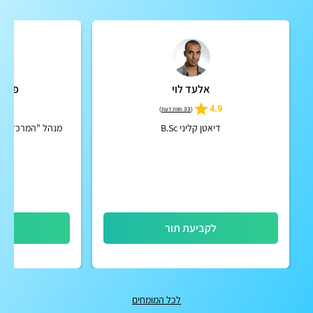
אלעד לוי
פרופ'
5
4.9
(
33 חוות דעת
)
דיאטן קליני B.Sc
מנהל "המרכז לטיפ
לקביעת תור
לק
לכל המומחים