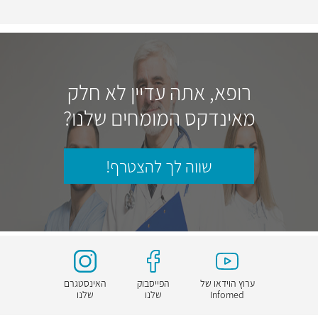
רופא, אתה עדיין לא חלק
מאינדקס המומחים שלנו?
שווה לך להצטרף!
ערוץ הוידאו של
הפייסבוק
האינסטגרם
Infomed
שלנו
שלנו