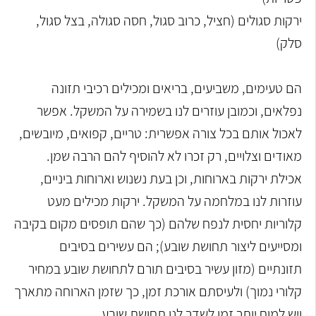
ירקות סגולים (חציל, כרוב סגול, חסה סגולה, בצל סגול,
סלק)
הם טעימים, משביעים, בריאים ומכילים רכיבי תזונה
נפלאים, וכמובן עוזרים לנו בשמירה על המשקל. אפשר
לאכול אותם בכל צורה אפשרית: טריים, קפואים, מיובשים,
מאודים וצלויים, רק זכרו לא להוסיף להם הרבה שמן.
אכילת ירקות בארוחות, וכן בעת נשנוש וארוחות ביניים,
עוזרות לנו במלחמה על המשקל. ירקות מכילים מעט
קלוריות יחסית לנפח שלהם (כך שהם תופסים מקום בקיבה
ומסייעים ליצור תחושת שובע); הם עשירים בסיבים
תזונתיים (מזון עשיר בסיבים תורם לתחושת שובע במחיר
קלורי נמוך) ולעיסתם אורכת זמן, כך שזמן הארוחה מתארך
ויש למוח יותר זמן לשדר לנו תחושת שובע.