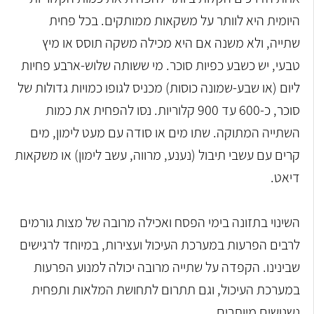
היומית היא לוותר על משקאות ממותקים. בכל פחית
שתייה, ולא משנה אם היא מכילה משקה תוסס או מיץ
טבעי, יש כשבע כפיות סוכר. מי ששותה שלוש-ארבע פחיות
ליום (או שבע-שמונה כוסות) מכניס לגופו כמויות גדולות של
סוכר, כ-600 עד 900 קלוריות. נסו להפחית את כמות
השתייה המתוקה. שתו מים או סודה עם מעט לימון, מים
קרים עם עשבי תיבול (נענע, מרווה, עשב לימון) או משקאות
דיאט.
השינוי בתזונה בימי הפסח ואכילה מרובה של מצות גורמים
לרבים הפרעות במערכת העיכול ועצירות, במיוחד לרגישים
שבינינו. הקפדה על שתייה מרובה יכולה למנוע הפרעות
במערכת העיכול, וגם תתרום לתחושת המלאות ותפחית
נשנושים מיותרים.