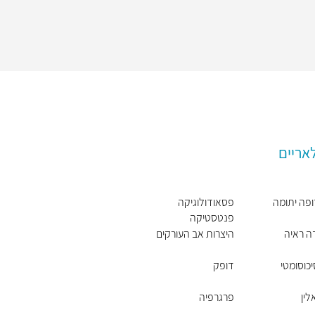
אריים
פה יתומה
פסאודולוגיקה
פנטסטיקה
ה ראיה
היצרות אב העורקים
כוסומטי
דופק
לין
פרגרפיה