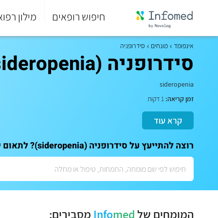
חיפוש רופאים
מילון רפוא
סוף
התפריט
אינפומד
מונחים
סידרופניה
הראשי.
סידרופניה (sideropenia)
sideropenia
זמן קריאה:
1 דקות
קרא עוד
רוצה להתייעץ על סידרופניה (sideropenia)? לתאום ייעוץ אישי עם המומחים שלנו:
המומחים של
med
Info
מסבירים: