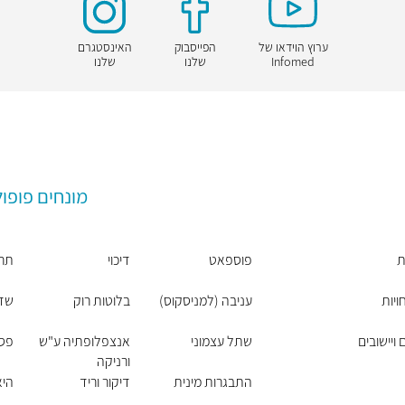
ערוץ הוידאו של
הפייסבוק
האינסטגרם
Infomed
שלנו
שלנו
מונחים פופול
ת
פוספאט
דיכוי
תרו
יות
עניבה (למניסקוס)
בלוטות רוק
שד
ויישובים
שתל עצמוני
אנצפלופתיה ע"ש
פסי
ורניקה
התבגרות מינית
דיקור וריד
היא