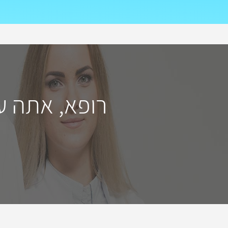
רופא, אתה ע