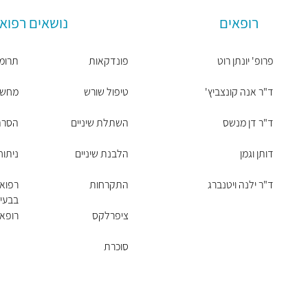
רופאים
נושאים רפואי
פרופ' יונתן רוט
פונדקאות
תרומת
ד"ר אנה קונצביץ'
טיפול שורש
מחשבון 
ד"ר דן מנשס
השתלת שיניים
הסרת 
דותן וגמן
הלבנת שיניים
ניתו
ד"ר ילנה ויטנברג
התקרחות
רפוא
בבעיו
ציפרלקס
רופא 
סוכרת