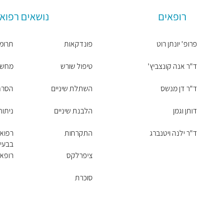
רופאים
נושאים רפואי
פרופ' יונתן רוט
פונדקאות
תרומת
ד"ר אנה קונצביץ'
טיפול שורש
מחשבון 
ד"ר דן מנשס
השתלת שיניים
הסרת 
דותן וגמן
הלבנת שיניים
ניתו
ד"ר ילנה ויטנברג
התקרחות
רפוא
בבעיו
ציפרלקס
רופא 
סוכרת