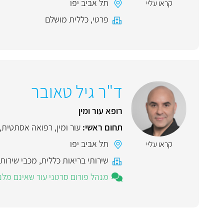
תל אביב יפו
קראו עליי
פרטי
,
כללית מושלם
ד"ר גיל טאובר
רופא עור ומין
תחום ראשי:
עור ומין
,
רפואה אסתטית
,
תל אביב יפו
קראו עליי
שירותי בריאות כללית
,
מכבי שירותי
מנהל פורום סרטני עור שאינם מלנומה NMSC קרצינומת תאי בסיס (BCC) וקרצינומת תאי