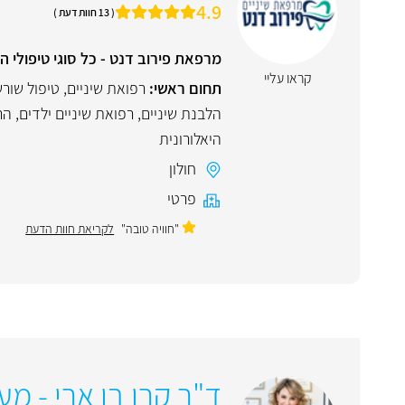
4.9
( 13 חוות דעת )
מרפאת פירוב דנט - כל סוגי טיפולי ה
קראו עליי
תחום ראשי:
רפואת שיניים
,
טיפול שור
הלבנת שיניים
,
רפואת שיניים ילדים
,
הר
היאלורונית
חולון
פרטי
"חוויה טובה"
לקריאת חוות הדעת
ד"ר קרן בן ארי - מע