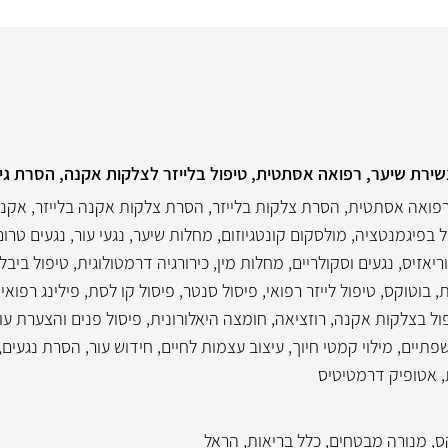
שירת שיער, רפואה אסתטית, טיפול בלייזר לצלקות אקנה, הסרת גידו
פואה אסתטית
,
הסרת צלקות בלייזר
,
הסרת צלקות אקנה בלייזר
,
אקנה
ל בפיגמנטציה
,
מולסקום קונטגיוזום
,
מחלות שיער
,
נגעי עור
,
נגעים טרו
ריאזיס
,
נגעים וסקולריים
,
מחלות מין
,
כירורגיה דרמטולוגית
,
טיפול ביבל
ת
,
בוטוקס
,
טיפול לייזר רפואי
,
פיסול סנטר
,
פיסול קו לסת
,
פילינג רפואי
,
ול בצלקות אקנה
,
רוזציאה
,
חומצה היאלורונית
,
פיסול פנים והצערת עו
שפתיים
,
מילוי קמטי חיוך
,
עיצוב עצמות לחיים
,
חידוש עור
,
הסרת נגעים, 
,
אטופיק דרמטיטיס
ס
,
מנורה מבטחים
,
כלל בריאות
,
הראל