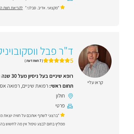
"מקצועי. אדיב. סבלני."
לקריאת חוות ה
ד"ר פבל ווסקובויניק
5
( 7 חוות דעת )
רופא שיניים בעל ניסיון מעל 30 שנה וטיפולי עזרה ראשונה בשעות הפעילות
קראו עליי
תחום ראשי:
רפואת שיניים
,
רפואה אס
חולון
פרטי
"ברצוני לשתף אותכם על חוויה יוצאת מ
ממליץ בחום לבצע טיפול אין מה לחשוש בה