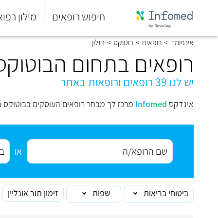
חיפוש רופאים
מילון רפוא
סוף
אינפומד
>
רופאים
>
בוטוקס
>
חולון
התפריט
הראשי.
רופאים בתחום הבוטוקס 
יש לנו 39 רופאים ורופאות באתר
אינדקס
med
Info
מרכז לך מבחר רופאים העוסקים בבוטוקס בח
או
ביטוחי בריאות
שפות
זימון תור אונליין