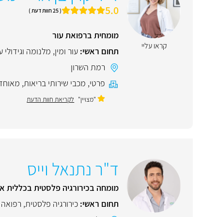
5.0
( 25 חוות דעת )
מומחית ברפואת עור
קראו עליי
תחום ראשי:
עור ומין
,
מלנומה וגידולי ע
רמת השרון
פרטי
,
מכבי שירותי בריאות
,
מאוחד
"מצויין"
לקריאת חוות הדעת
ד"ר נתנאל וייס
מומחה בכירורגיה פלסטית בכללית א
תחום ראשי:
כירורגיה פלסטית
,
רפואה 