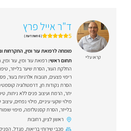
ד"ר אייל פרץ
5
( 6 חוות דעת )
מומחה לרפואת עור ומין, התקרחות ונ
קראו עליי
תחום ראשי:
רפואת עור ומין
,
עור ומין
,
ר
החלקת העור
,
הסרת שיער בלייזר
,
טיפו
ריפוי פצעים
,
תגובות אלרגיות בעור
,
פסו
הסרת נקודות חן
,
דרמטולוגיה קוסמטי
יתר
,
הרמת ועיצוב פנים ללא ניתוח
,
טיפ
מילוי שקעי עיניים
,
מילוי נפחים
,
עיצוב 
בלייזר
,
הסרת קסנטלזמה
,
מיפוי שומות
ראשון לציון
,
רחובות
מכבי שירותי בריאות
,
מגדל
,
הפניק