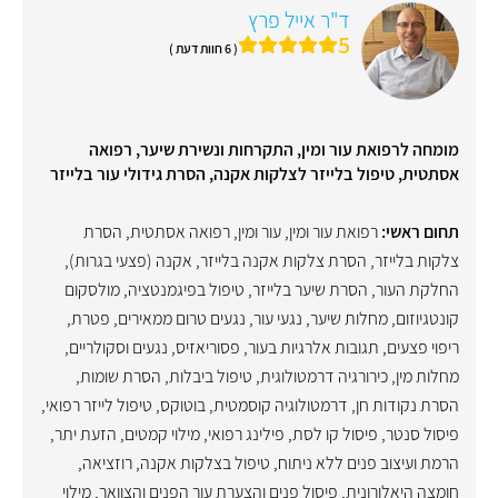
ד"ר אייל פרץ
5
( 6 חוות דעת )
מומחה לרפואת עור ומין, התקרחות ונשירת שיער, רפואה
אסתטית, טיפול בלייזר לצלקות אקנה, הסרת גידולי עור בלייזר
תחום ראשי:
רפואת עור ומין
,
עור ומין
,
רפואה אסתטית
,
הסרת
צלקות בלייזר
,
הסרת צלקות אקנה בלייזר
,
אקנה (פצעי בגרות)
,
החלקת העור
,
הסרת שיער בלייזר
,
טיפול בפיגמנטציה
,
מולסקום
קונטגיוזום
,
מחלות שיער
,
נגעי עור
,
נגעים טרום ממאירים
,
פטרת
,
ריפוי פצעים
,
תגובות אלרגיות בעור
,
פסוריאזיס
,
נגעים וסקולריים
,
מחלות מין
,
כירורגיה דרמטולוגית
,
טיפול ביבלות
,
הסרת שומות
,
הסרת נקודות חן
,
דרמטולוגיה קוסמטית
,
בוטוקס
,
טיפול לייזר רפואי
,
פיסול סנטר
,
פיסול קו לסת
,
פילינג רפואי
,
מילוי קמטים
,
הזעת יתר
,
הרמת ועיצוב פנים ללא ניתוח
,
טיפול בצלקות אקנה
,
רוזציאה
,
חומצה היאלורונית
,
פיסול פנים והצערת עור הפנים והצוואר
,
מילוי