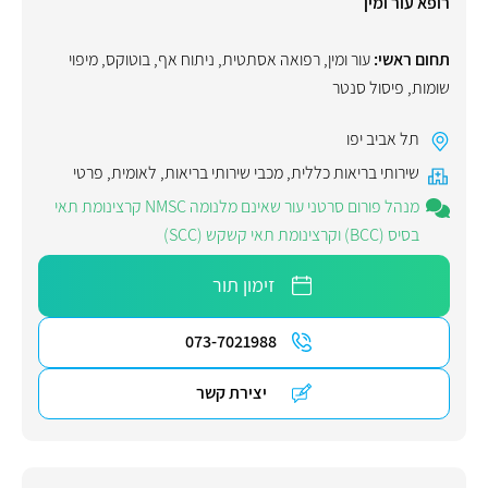
רופא עור ומין
תחום ראשי:
עור ומין
,
רפואה אסתטית
,
ניתוח אף
,
בוטוקס
,
מיפוי
שומות
,
פיסול סנטר
תל אביב יפו
שירותי בריאות כללית
,
מכבי שירותי בריאות
,
לאומית
,
פרטי
מנהל פורום סרטני עור שאינם מלנומה NMSC קרצינומת תאי
בסיס (BCC) וקרצינומת תאי קשקש (SCC)
זימון תור
073-7021988
יצירת קשר