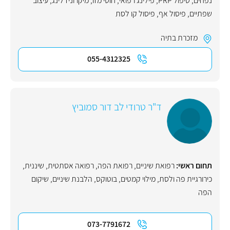
נפחים
,
טיפול PRP
,
פילינג רפואי
,
חוטי מזו
,
מיקרונידלינג
,
עיצוב
שפתיים
,
פיסול אף
,
פיסול קו לסת
מזכרת בתיה
055-4312325
ד"ר טרודי לב דור סמוביץ
תחום ראשי:
רפואת שיניים
,
רפואת הפה
,
רפואה אסתטית
,
שיננית
,
כירורגיית פה ולסת
,
מילוי קמטים
,
בוטוקס
,
הלבנת שיניים
,
שיקום
הפה
073-7791672