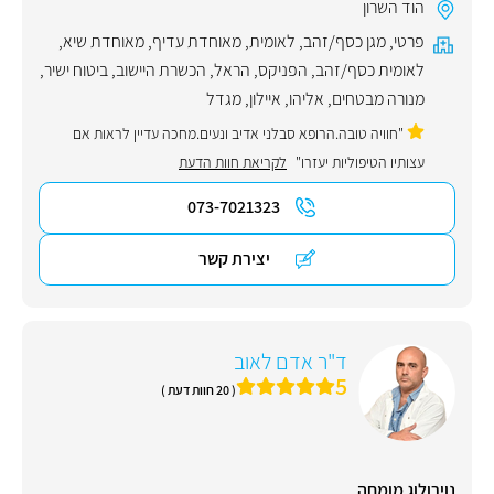
הוד השרון
פרטי
,
מגן כסף/זהב
,
לאומית
,
מאוחדת עדיף
,
מאוחדת שיא
,
לאומית כסף/זהב
,
הפניקס
,
הראל
,
הכשרת היישוב
,
ביטוח ישיר
,
מנורה מבטחים
,
אליהו
,
איילון
,
מגדל
"חוויה טובה.הרופא סבלני אדיב ונעים.מחכה עדיין לראות אם
עצותיו הטיפוליות יעזרו"
לקריאת חוות הדעת
073-7021323
יצירת קשר
ד"ר אדם לאוב
5
( 20 חוות דעת )
נוירולוג מומחה