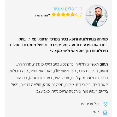
ד"ר סלים מנסור
4.7
( 7 חוות דעת )
מומחה בנוירולוגיה ורופא בכיר במרכז הרפואי מאיר, עוסק
במרפאת הפרעות תנועה ומעניק אבחון וטיפול מתקדם במחלות
נוירולוגיות תוך יחס אישי וליווי מקצועי
תחום ראשי:
נוירולוגיה
,
פרקינסון
,
כאב ראש ומיגרנה
,
סחרחורת
,
ורטיגו
,
הפרעות שינה
,
רעד (Tremor)
,
כאב ראש צוואר
,
ייעוץ נוירולוגי
פרטי
,
נוירולוגיה וסקולרית
,
אפילפסיה
,
כאב (נוירולוגיה)
,
הפרעות
קשב וריכוז
,
ביקורי בית
,
טיקים
,
תסמונת טורט
,
חולשה בגפיים
,
נימול
בידיים
,
זעזוע מוח
,
נוירלגיה טריגמינלית
,
כאב עצבי
,
תל אביב יפו
פרטי