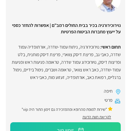
נוירוכירורגיה בכיר בבית החולים רמב"ם | אפשרות להחזר כספי
על ייעוץ מחברות הביטוח הפרטיות
תחום ראשי:
נוירוכירורגיה
,
ניתוח עמוד-שדרה
,
אורתופדיה עמוד
שדרה
,
כאבי גב
,
פריצת דיסק צווארי
,
פריצת דיסק מותנית
,
בלט
ופריצות דיסק
,
נויורוכירוג עמוד שדרה
,
טראומה פגיעות ראש ופגיעות
עמוד-שדרה
,
כאב ראש צוואר
,
טראומה ושברים
,
נימול בידיים
,
נימול
ברגליים
,
רפואת כאב
,
אורתופדיה
,
זעזוע מוח
,
כאבי ראש
חיפה
פרטי
"שירות למופת מהרופא ומהמזכירה גם זימון התור היה vip"
לקריאת חוות הדעת
זימון תור