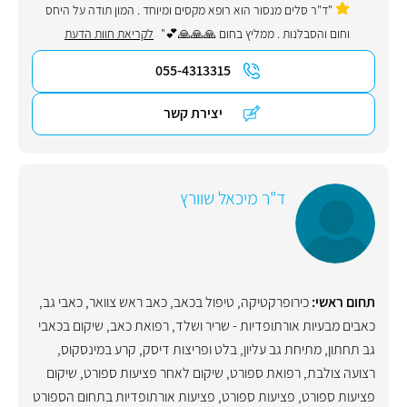
"ד"ר סּלים מנסור הוא רופא מקסים ומיוחד . המון תודה על היחס
וחום והסבלנות . ממליץ בחום 🙏🙏🙏💕"
לקריאת חוות הדעת
055-4313315
יצירת קשר
ד"ר מיכאל שוורץ
תחום ראשי:
כירופרקטיקה
,
טיפול בכאב
,
כאב ראש צוואר
,
כאבי גב
,
כאבים מבעיות אורתופדיות - שריר ושלד
,
רפואת כאב
,
שיקום בכאבי
גב תחתון
,
מתיחת גב עליון
,
בלט ופריצות דיסק
,
קרע במינסקוס,
רצועה צולבת
,
רפואת ספורט
,
שיקום לאחר פציעות ספורט
,
שיקום
פציעות ספורט
,
פציעות ספורט
,
פציעות אורתופדיות בתחום הספורט