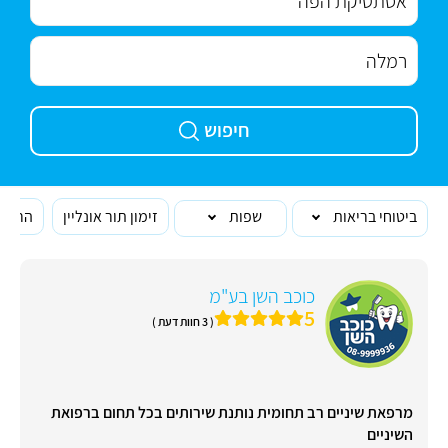
חיפוש
ביטוחי בריאות
שפות
זימון תור אונליין
הרופא
כוכב השן בע"מ
5
( 3 חוות דעת )
מרפאת שיניים רב תחומית נותנת שירותים בכל תחום ברפואת
השיניים