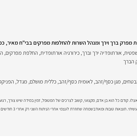
ת מפרק ברך וירך ומנהל השרות להחלפות מפרקים בבי"ח מאיר, כ
שפטית
,
אורתופדיה ירך וברך
,
כירורגיה אורתופדית
,
החלפת מפרקים
,
הח
 הברך
בטחים
,
מגן כסף/זהב
,
לאומית כסף/זהב
,
כללית מושלם
,
מגדל
,
הפניקס
לו. קודם כל הוא בן אדם, מקצועי, קשוב לצרכים של המטופל, זמין במידה שיש צורך, רגו
 תוצאות טובות ומאודבשמחה שחוזרת לעצמי אחרי הניתוח השני רק אחרי 3 חודשים אחרי."