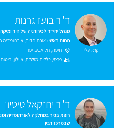
ד"ר בועז גרנות
מנהל יחידה לכירורגיה של היד ומיקרו
תחום ראשי:
אורתופדיה
,
אורתופדיה כף
חיפה
,
תל אביב יפו
קראו עליי
פרטי
,
כללית מושלם
,
איילון
,
ביטוח 
ד"ר יחזקאל טיטיון
שבמרכז רבין