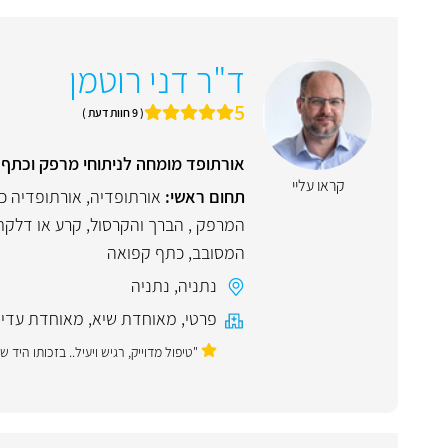
ד"ר דני רוטמן
5
( 9 חוות דעת )
אורתופד מומחה לניתוחי מרפק וכתף,
קראו עליי
תחום ראשי:
אורתופדיה
,
אורתופדיה כ
המרפק , הברך והקרסול
,
קרע או דלקת
המסובב
,
כתף קפואה
נתניה
,
נתניה
פרטי
,
מאוחדת שיא
,
מאוחדת עדי
"טיפול מדוייק, רגיש ויעיל.. בזכותו הי