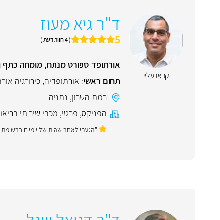
ד"ר גיא מעוז
5
( 4 חוות דעת )
אורתופד ספורט מנתח, מומחה כתף ו
קראו עליי
תחום ראשי:
אורתופדיה
,
כירורגיה אור
רמת השרון
,
נתניה
הפניקס
,
פרטי
,
מכבי שירותי בריאו
"הגעתי לאחר שהות של יומיים ברשימת המ
ד"ר דניאל וייגל