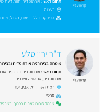
תחום ראשי:
אורתופדיה
,
חוות דעת מ
קראו עליי
רעננה
הפניקס
,
כלל בריאות
,
מגדל
,
מנורה
ד"ר ירון סלע
מומחה בכירורגיה אורתופדית ובכירו
תחום ראשי:
אורתופדיה
,
כירורגיה אור
אורתופדית
,
טראומה ושברים
קראו עליי
רמת השרון
,
תל אביב יפו
פרטי
מנהל פורום כאבים בכתף ובמרפק