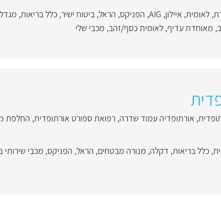
ת
,
לאומית
,
איילון
,
AIG
,
הפניקס
,
הראל
,
ביטוח ישיר
,
כלל בריאות
,
מגדל
ב
,
מאוחדת עדיף
,
לאומית כסף/זהב
,
מכבי שלי
פדית
תופדית
,
אורתופדיה עמוד שדרה
,
רפואת ספורט אורתופדית
,
החלפת מ
ית
,
כלל בריאות
,
דקלה
,
מנורה מבטחים
,
הראל
,
הפניקס
,
מכבי שירותי ב