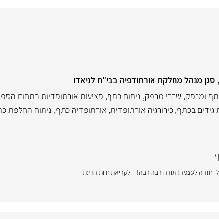
 סגן מנהל מחלקת אורתודפיה בבי"ח לניאדו
תף ומרפק
,
שברי מרפק
,
ניתוח כתף
,
פציעות אורתופדיות בתחום הספו
 גידים בכתף
,
כירורגיה אורתופדית
,
אורתופדיה כתף
,
ניתוח החלפת כת
ף
ד שלי חזרה לעצמה! תודה רבה רבה!"
לקריאת חוות הדעת