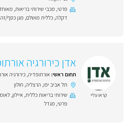
פרטי
,
מכבי שירותי בריאות
,
מאוחד
דקלה
,
כללית מושלם
,
מגן כסף/זה
אדן כירורגיה אורתו
תחום ראשי:
אורתופדיה
,
כירורגיה אור
תל אביב יפו
,
הרצליה
,
חולון
שירותי בריאות כללית
,
איילון
,
לאומ
קראו עליי
פרטי
,
מגדל