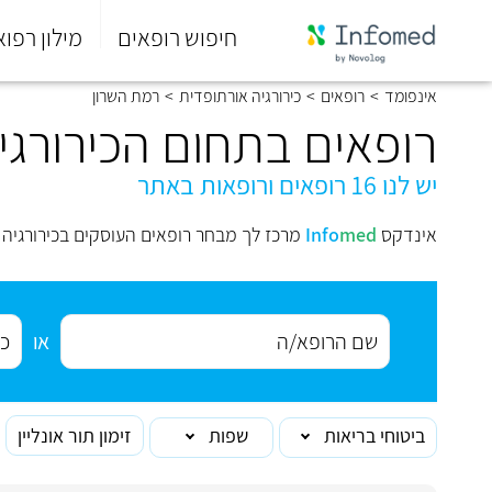
חיפוש רופאים
מילון רפוא
סוף
אינפומד
>
רופאים
>
כירורגיה אורתופדית
>
רמת השרון
התפריט
הראשי.
רופאים בתחום הכירורגי
יש לנו 16 רופאים ורופאות באתר
אינדקס
med
Info
מרכז לך מבחר רופאים העוסקים בכירורגיה 
או
ביטוחי בריאות
שפות
זימון תור אונליין