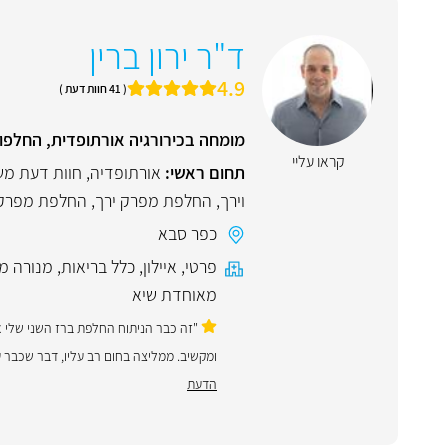
ד"ר ירון ברין
4.9
( 41 חוות דעת )
מומחה בכירורגיה אורתופדית, החלפו
קראו עליי
תחום ראשי:
אורתופדיה
,
חוות דעת מ
וירך
,
החלפת מפרק ירך
,
החלפת מפרק
כפר סבא
פרטי
,
איילון
,
כלל בריאות
,
מנורה מ
מאוחדת שיא
"זה כבר הניתוח החלפת ברז השני שלי אצ
ומקשיב. ממליצה בחום רב עליו, דבר שכבר עשיתי.
הדעת