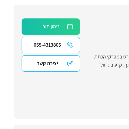
זימון תור
055-4313805
רט במפרקי הכתף,
יצירת קשר
ף
,
קרע בשרוול