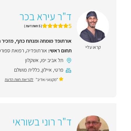
ד"ר עירא בכר
5
( 5 חוות דעת )
אורתופד מומחה ומנתח כתף, מזכיר 
קראו עליי
תחום ראשי:
אורתופדיה
,
רפואת ספורט
תל אביב יפו
,
אשקלון
פרטי
,
איילון
,
כללית מושלם
"מקצועי ואדיב"
לקריאת חוות הדעת
ד"ר רוני בשוראי