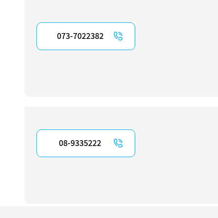
073-7022382
08-9335222