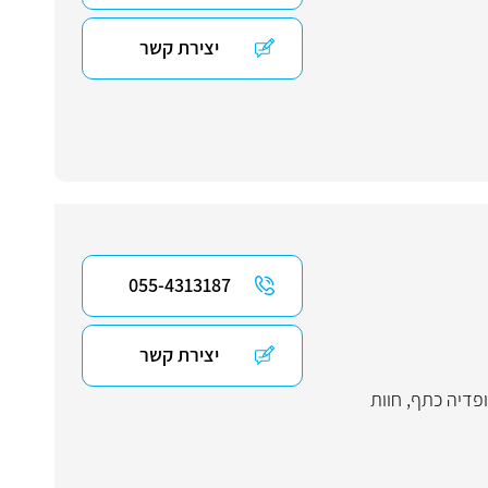
יצירת קשר
055-4313187
יצירת קשר
פדיה כתף
,
חוות