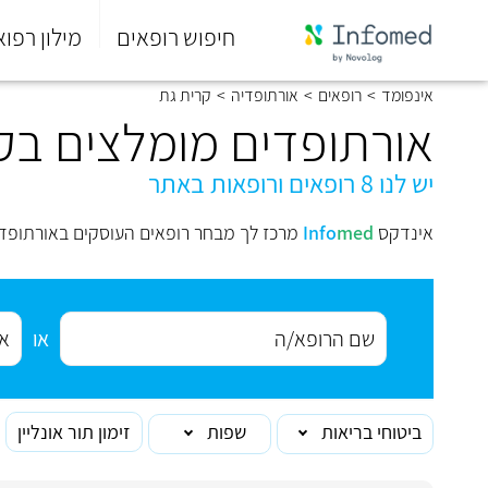
חיפוש רופאים
מילון רפוא
סוף
אינפומד
>
רופאים
>
אורתופדיה
>
קרית גת
התפריט
הראשי.
אורתופדים מומלצים בק
יש לנו 8 רופאים ורופאות באתר
אינדקס
med
Info
מרכז לך מבחר רופאים העוסקים באורתופדי
או
ביטוחי בריאות
שפות
זימון תור אונליין