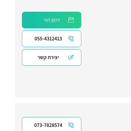
זימון תור
055-4312413
יצירת קשר
073-7828574