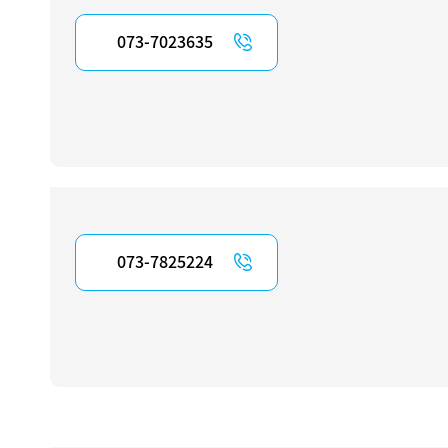
073-7023635
073-7825224