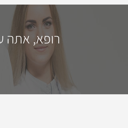
רופא, אתה ע