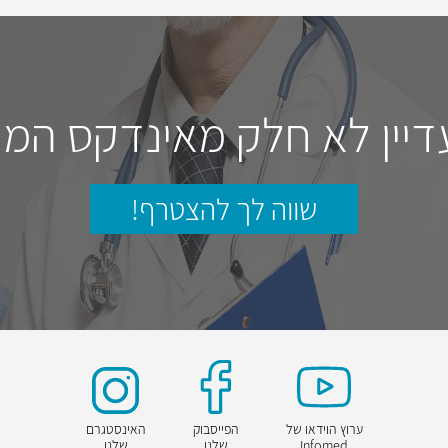
דיין לא חלק מאינדקס המו
שווה לך להצטרף!
ערוץ הוידאו של
הפייסבוק
האינסטגרם
Infomed
שלנו
שלנו